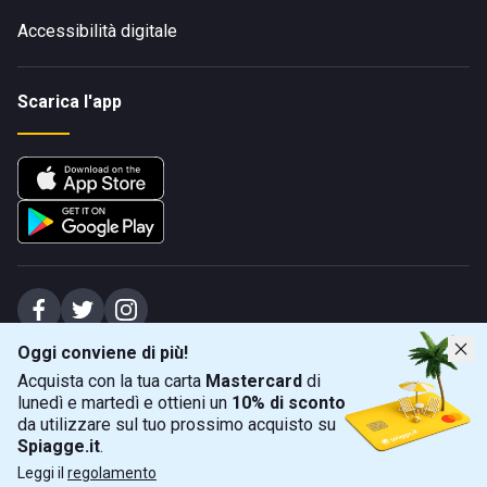
Accessibilità digitale
Scarica l'app
Oggi conviene di più!
Spiagge Srl - Sede legale: Via Marecchiese 48, 47923 Rimini (RN), IT -
Acquista con la tua carta
Mastercard
di
capitale sociale Euro 31245,57 - Iscritta al registro delle imprese di Rimini
lunedì e martedì e ottieni un
10% di sconto
Sede operativa: Via Flaminia 180, 47924 Rimini (RN), IT
-
+39 0541 772375
-
info@spiagge.it
- p.i./c.f. 04536640404
da utilizzare sul tuo prossimo acquisto su
Spiagge.it
.
Mappa
Filtra
©
2026
Spiagge Srl. Tutti i diritti riservati.
Leggi il
regolamento