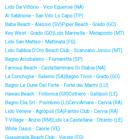
Lido Da Vittorio - Vico Equense (NA)
Al Sabbione - San Vito Lo Capo (TP)
Baba Beach - Alassio (SV)
Piper Beach - Grado (GO)
Key West - Grado (GO)
Lido Marinella - Metaponto (MT)
Lido San Matteo - Mattinata (FG)
Lido Sabbia D'Oro Beach Club - Scanzano Jonico (MT)
Bagno Arcobaleno - Fiumaretta (SP)
Famous Beach - Castellammare Di Stabia (NA)
La Conchiglia - Salerno (SA)
Bagno Tivoli - Grado (GO)
Bagno Le Dune Del Forte - Forte dei Marmi (LU)
Hawaii Beach - Follonica (GR)
Cotriero - Gallipoli (LE)
Bagno Elia Srl - Piombino (LI)
CerviAmare - Cervia (RA)
Lido Venere - Agropoli (SA)
Fantini Club - Cervia (RA)
T-Village - Anzio (RM)
Lido La Castellana - Otranto (LE)
White Oasis - Caorle (VE)
Quasenada Beach Club - Vieste (FG)