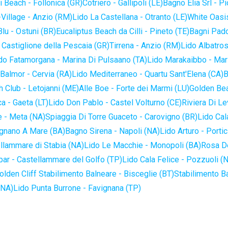
 Beach - Follonica (GR)
Cotriero - Gallipoli (LE)
Bagno Elia Srl - P
-Village - Anzio (RM)
Lido La Castellana - Otranto (LE)
White Oasis
lu - Ostuni (BR)
Eucaliptus Beach da Cilli - Pineto (TE)
Bagni Pado
 Castiglione della Pescaia (GR)
Tirrena - Anzio (RM)
Lido Albatros
do Fatamorgana - Marina Di Pulsaano (TA)
Lido Marakaibbo - Mar
Balmor - Cervia (RA)
Lido Mediterraneo - Quartu Sant'Elena (CA)
B
 Club - Letojanni (ME)
Alle Boe - Forte dei Marmi (LU)
Golden Bea
a - Gaeta (LT)
Lido Don Pablo - Castel Volturno (CE)
Riviera Di Le
 - Meta (NA)
Spiaggia Di Torre Guaceto - Carovigno (BR)
Lido Cal
ignano A Mare (BA)
Bagno Sirena - Napoli (NA)
Lido Arturo - Portic
llammare di Stabia (NA)
Lido Le Macchie - Monopoli (BA)
Rosa De
bar - Castellammare del Golfo (TP)
Lido Cala Felice - Pozzuoli (
olden Cliff Stabilimento Balneare - Bisceglie (BT)
Stabilimento B
(NA)
Lido Punta Burrone - Favignana (TP)