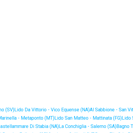
no (SV)
Lido Da Vittorio - Vico Equense (NA)
Al Sabbione - San Vi
Marinella - Metaponto (MT)
Lido San Matteo - Mattinata (FG)
Lido 
astellammare Di Stabia (NA)
La Conchiglia - Salerno (SA)
Bagno T