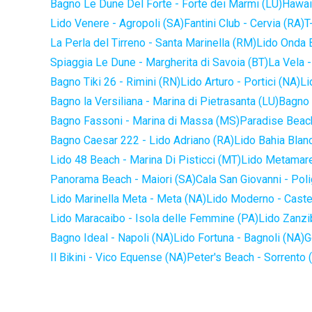
Bagno Le Dune Del Forte - Forte dei Marmi (LU)
Hawaii
Lido Venere - Agropoli (SA)
Fantini Club - Cervia (RA)
T
La Perla del Tirreno - Santa Marinella (RM)
Lido Onda B
Spiaggia Le Dune - Margherita di Savoia (BT)
La Vela -
Bagno Tiki 26 - Rimini (RN)
Lido Arturo - Portici (NA)
Li
Bagno la Versiliana - Marina di Pietrasanta (LU)
Bagno 
Bagno Fassoni - Marina di Massa (MS)
Paradise Beach
Bagno Caesar 222 - Lido Adriano (RA)
Lido Bahia Blanc
Lido 48 Beach - Marina Di Pisticci (MT)
Lido Metamare
Panorama Beach - Maiori (SA)
Cala San Giovanni - Pol
Lido Marinella Meta - Meta (NA)
Lido Moderno - Caste
Lido Maracaibo - Isola delle Femmine (PA)
Lido Zanzi
Bagno Ideal - Napoli (NA)
Lido Fortuna - Bagnoli (NA)
G
Il Bikini - Vico Equense (NA)
Peter's Beach - Sorrento 