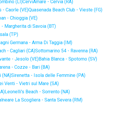
iombino (LI)
CerviAmare - Cervia (RA)
 - Caorle (VE)
Quasenada Beach Club - Vieste (FG)
an - Chioggia (VE)
 - Margherita di Savoia (BT)
sala (TP)
agni Germana - Arma Di Taggia (IM)
ch - Cagliari (CA)
Sottomarino 54 - Ravenna (RA)
vante - Jesolo (VE)
Bahia Blanca - Spotorno (SV)
arena - Cozze - Bari (BA)
i (NA)
Sirenetta - Isola delle Femmine (PA)
i Venti - Vietri sul Mare (SA)
NA)
Leonelli's Beach - Sorrento (NA)
alneare La Scogliera - Santa Severa (RM)