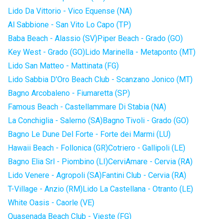
Lido Da Vittorio - Vico Equense (NA)
Al Sabbione - San Vito Lo Capo (TP)
Baba Beach - Alassio (SV)
Piper Beach - Grado (GO)
Key West - Grado (GO)
Lido Marinella - Metaponto (MT)
Lido San Matteo - Mattinata (FG)
Lido Sabbia D'Oro Beach Club - Scanzano Jonico (MT)
Bagno Arcobaleno - Fiumaretta (SP)
Famous Beach - Castellammare Di Stabia (NA)
La Conchiglia - Salerno (SA)
Bagno Tivoli - Grado (GO)
Bagno Le Dune Del Forte - Forte dei Marmi (LU)
Hawaii Beach - Follonica (GR)
Cotriero - Gallipoli (LE)
Bagno Elia Srl - Piombino (LI)
CerviAmare - Cervia (RA)
Lido Venere - Agropoli (SA)
Fantini Club - Cervia (RA)
T-Village - Anzio (RM)
Lido La Castellana - Otranto (LE)
White Oasis - Caorle (VE)
Quasenada Beach Club - Vieste (FG)