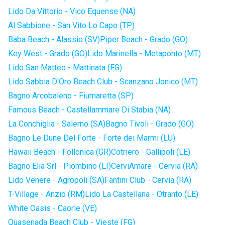
Lido Da Vittorio - Vico Equense (NA)
Al Sabbione - San Vito Lo Capo (TP)
Baba Beach - Alassio (SV)
Piper Beach - Grado (GO)
Key West - Grado (GO)
Lido Marinella - Metaponto (MT)
Lido San Matteo - Mattinata (FG)
Lido Sabbia D'Oro Beach Club - Scanzano Jonico (MT)
Bagno Arcobaleno - Fiumaretta (SP)
Famous Beach - Castellammare Di Stabia (NA)
La Conchiglia - Salerno (SA)
Bagno Tivoli - Grado (GO)
Bagno Le Dune Del Forte - Forte dei Marmi (LU)
Hawaii Beach - Follonica (GR)
Cotriero - Gallipoli (LE)
Bagno Elia Srl - Piombino (LI)
CerviAmare - Cervia (RA)
Lido Venere - Agropoli (SA)
Fantini Club - Cervia (RA)
T-Village - Anzio (RM)
Lido La Castellana - Otranto (LE)
White Oasis - Caorle (VE)
Quasenada Beach Club - Vieste (FG)