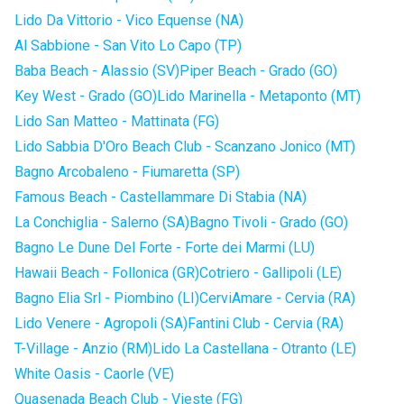
Lido Da Vittorio - Vico Equense (NA)
Al Sabbione - San Vito Lo Capo (TP)
Baba Beach - Alassio (SV)
Piper Beach - Grado (GO)
Key West - Grado (GO)
Lido Marinella - Metaponto (MT)
Lido San Matteo - Mattinata (FG)
Lido Sabbia D'Oro Beach Club - Scanzano Jonico (MT)
Bagno Arcobaleno - Fiumaretta (SP)
Famous Beach - Castellammare Di Stabia (NA)
La Conchiglia - Salerno (SA)
Bagno Tivoli - Grado (GO)
Bagno Le Dune Del Forte - Forte dei Marmi (LU)
Hawaii Beach - Follonica (GR)
Cotriero - Gallipoli (LE)
Bagno Elia Srl - Piombino (LI)
CerviAmare - Cervia (RA)
Lido Venere - Agropoli (SA)
Fantini Club - Cervia (RA)
T-Village - Anzio (RM)
Lido La Castellana - Otranto (LE)
White Oasis - Caorle (VE)
Quasenada Beach Club - Vieste (FG)