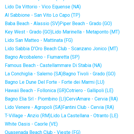
Lido Da Vittorio - Vico Equense (NA)
Al Sabbione - San Vito Lo Capo (TP)
Baba Beach - Alassio (SV)
Piper Beach - Grado (GO)
Key West - Grado (GO)
Lido Marinella - Metaponto (MT)
Lido San Matteo - Mattinata (FG)
Lido Sabbia D'Oro Beach Club - Scanzano Jonico (MT)
Bagno Arcobaleno - Fiumaretta (SP)
Famous Beach - Castellammare Di Stabia (NA)
La Conchiglia - Salerno (SA)
Bagno Tivoli - Grado (GO)
Bagno Le Dune Del Forte - Forte dei Marmi (LU)
Hawaii Beach - Follonica (GR)
Cotriero - Gallipoli (LE)
Bagno Elia Srl - Piombino (LI)
CerviAmare - Cervia (RA)
Lido Venere - Agropoli (SA)
Fantini Club - Cervia (RA)
T-Village - Anzio (RM)
Lido La Castellana - Otranto (LE)
White Oasis - Caorle (VE)
Quasenada Beach Club - Vieste (FG)