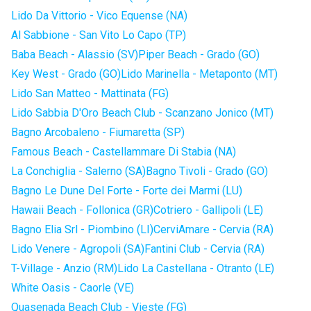
Lido Da Vittorio - Vico Equense (NA)
Al Sabbione - San Vito Lo Capo (TP)
Baba Beach - Alassio (SV)
Piper Beach - Grado (GO)
Key West - Grado (GO)
Lido Marinella - Metaponto (MT)
Lido San Matteo - Mattinata (FG)
Lido Sabbia D'Oro Beach Club - Scanzano Jonico (MT)
Bagno Arcobaleno - Fiumaretta (SP)
Famous Beach - Castellammare Di Stabia (NA)
La Conchiglia - Salerno (SA)
Bagno Tivoli - Grado (GO)
Bagno Le Dune Del Forte - Forte dei Marmi (LU)
Hawaii Beach - Follonica (GR)
Cotriero - Gallipoli (LE)
Bagno Elia Srl - Piombino (LI)
CerviAmare - Cervia (RA)
Lido Venere - Agropoli (SA)
Fantini Club - Cervia (RA)
T-Village - Anzio (RM)
Lido La Castellana - Otranto (LE)
White Oasis - Caorle (VE)
Quasenada Beach Club - Vieste (FG)