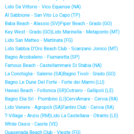
Lido Da Vittorio - Vico Equense (NA)
Al Sabbione - San Vito Lo Capo (TP)
Baba Beach - Alassio (SV)
Piper Beach - Grado (GO)
Key West - Grado (GO)
Lido Marinella - Metaponto (MT)
Lido San Matteo - Mattinata (FG)
Lido Sabbia D'Oro Beach Club - Scanzano Jonico (MT)
Bagno Arcobaleno - Fiumaretta (SP)
Famous Beach - Castellammare Di Stabia (NA)
La Conchiglia - Salerno (SA)
Bagno Tivoli - Grado (GO)
Bagno Le Dune Del Forte - Forte dei Marmi (LU)
Hawaii Beach - Follonica (GR)
Cotriero - Gallipoli (LE)
Bagno Elia Srl - Piombino (LI)
CerviAmare - Cervia (RA)
Lido Venere - Agropoli (SA)
Fantini Club - Cervia (RA)
T-Village - Anzio (RM)
Lido La Castellana - Otranto (LE)
White Oasis - Caorle (VE)
Quasenada Beach Club - Vieste (FG)