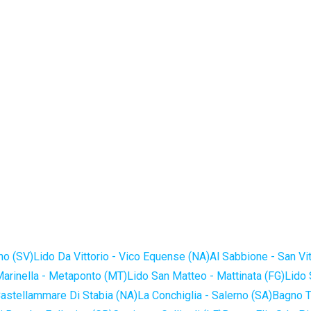
no (SV)
Lido Da Vittorio - Vico Equense (NA)
Al Sabbione - San Vi
Marinella - Metaponto (MT)
Lido San Matteo - Mattinata (FG)
Lido 
astellammare Di Stabia (NA)
La Conchiglia - Salerno (SA)
Bagno T