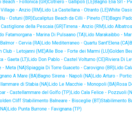
 Beach - Follonica (GR)
Cotriero - Gallipoli (LE)
Bagno Elia Srl - P
-Village - Anzio (RM)
Lido La Castellana - Otranto (LE)
White Oasis
lu - Ostuni (BR)
Eucaliptus Beach da Cilli - Pineto (TE)
Bagni Pado
 Castiglione della Pescaia (GR)
Tirrena - Anzio (RM)
Lido Albatros
do Fatamorgana - Marina Di Pulsaano (TA)
Lido Marakaibbo - Mar
Balmor - Cervia (RA)
Lido Mediterraneo - Quartu Sant'Elena (CA)
B
 Club - Letojanni (ME)
Alle Boe - Forte dei Marmi (LU)
Golden Bea
a - Gaeta (LT)
Lido Don Pablo - Castel Volturno (CE)
Riviera Di Le
 - Meta (NA)
Spiaggia Di Torre Guaceto - Carovigno (BR)
Lido Cal
ignano A Mare (BA)
Bagno Sirena - Napoli (NA)
Lido Arturo - Portic
llammare di Stabia (NA)
Lido Le Macchie - Monopoli (BA)
Rosa De
bar - Castellammare del Golfo (TP)
Lido Cala Felice - Pozzuoli (
olden Cliff Stabilimento Balneare - Bisceglie (BT)
Stabilimento B
(NA)
Lido Punta Burrone - Favignana (TP)