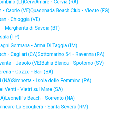
iombino (LI)
CerviAmare - Cervia (RA)
 - Caorle (VE)
Quasenada Beach Club - Vieste (FG)
an - Chioggia (VE)
 - Margherita di Savoia (BT)
sala (TP)
agni Germana - Arma Di Taggia (IM)
ch - Cagliari (CA)
Sottomarino 54 - Ravenna (RA)
vante - Jesolo (VE)
Bahia Blanca - Spotorno (SV)
arena - Cozze - Bari (BA)
i (NA)
Sirenetta - Isola delle Femmine (PA)
i Venti - Vietri sul Mare (SA)
NA)
Leonelli's Beach - Sorrento (NA)
alneare La Scogliera - Santa Severa (RM)