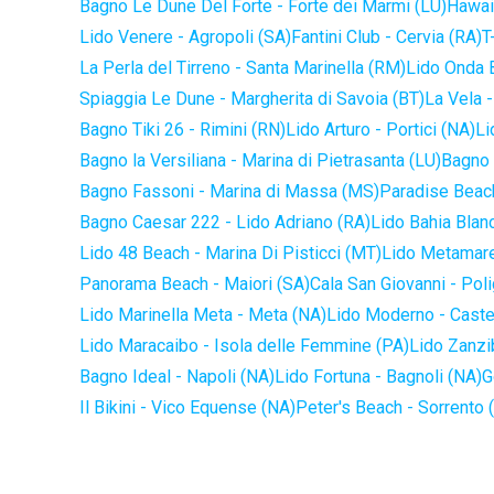
Bagno Le Dune Del Forte - Forte dei Marmi (LU)
Hawaii
Lido Venere - Agropoli (SA)
Fantini Club - Cervia (RA)
T
La Perla del Tirreno - Santa Marinella (RM)
Lido Onda B
Spiaggia Le Dune - Margherita di Savoia (BT)
La Vela -
Bagno Tiki 26 - Rimini (RN)
Lido Arturo - Portici (NA)
Li
Bagno la Versiliana - Marina di Pietrasanta (LU)
Bagno 
Bagno Fassoni - Marina di Massa (MS)
Paradise Beach
Bagno Caesar 222 - Lido Adriano (RA)
Lido Bahia Blanc
Lido 48 Beach - Marina Di Pisticci (MT)
Lido Metamare
Panorama Beach - Maiori (SA)
Cala San Giovanni - Pol
Lido Marinella Meta - Meta (NA)
Lido Moderno - Caste
Lido Maracaibo - Isola delle Femmine (PA)
Lido Zanzi
Bagno Ideal - Napoli (NA)
Lido Fortuna - Bagnoli (NA)
G
Il Bikini - Vico Equense (NA)
Peter's Beach - Sorrento 