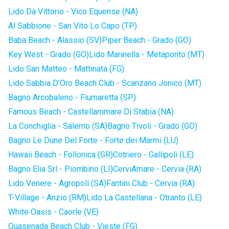
Lido Da Vittorio - Vico Equense (NA)
Al Sabbione - San Vito Lo Capo (TP)
Baba Beach - Alassio (SV)
Piper Beach - Grado (GO)
Key West - Grado (GO)
Lido Marinella - Metaponto (MT)
Lido San Matteo - Mattinata (FG)
Lido Sabbia D'Oro Beach Club - Scanzano Jonico (MT)
Bagno Arcobaleno - Fiumaretta (SP)
Famous Beach - Castellammare Di Stabia (NA)
La Conchiglia - Salerno (SA)
Bagno Tivoli - Grado (GO)
Bagno Le Dune Del Forte - Forte dei Marmi (LU)
Hawaii Beach - Follonica (GR)
Cotriero - Gallipoli (LE)
Bagno Elia Srl - Piombino (LI)
CerviAmare - Cervia (RA)
Lido Venere - Agropoli (SA)
Fantini Club - Cervia (RA)
T-Village - Anzio (RM)
Lido La Castellana - Otranto (LE)
White Oasis - Caorle (VE)
Quasenada Beach Club - Vieste (FG)