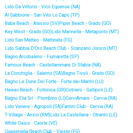
Lido Da Vittorio - Vico Equense (NA)
Al Sabbione - San Vito Lo Capo (TP)
Baba Beach - Alassio (SV)
Piper Beach - Grado (GO)
Key West - Grado (GO)
Lido Marinella - Metaponto (MT)
Lido San Matteo - Mattinata (FG)
Lido Sabbia D'Oro Beach Club - Scanzano Jonico (MT)
Bagno Arcobaleno - Fiumaretta (SP)
Famous Beach - Castellammare Di Stabia (NA)
La Conchiglia - Salerno (SA)
Bagno Tivoli - Grado (GO)
Bagno Le Dune Del Forte - Forte dei Marmi (LU)
Hawaii Beach - Follonica (GR)
Cotriero - Gallipoli (LE)
Bagno Elia Srl - Piombino (LI)
CerviAmare - Cervia (RA)
Lido Venere - Agropoli (SA)
Fantini Club - Cervia (RA)
T-Village - Anzio (RM)
Lido La Castellana - Otranto (LE)
White Oasis - Caorle (VE)
Quasenada Beach Club - Vieste (FG)