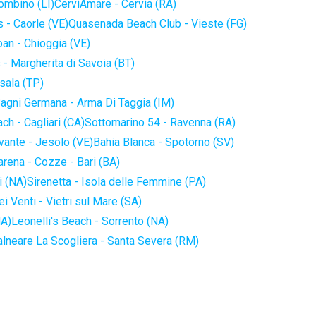
iombino (LI)
CerviAmare - Cervia (RA)
 - Caorle (VE)
Quasenada Beach Club - Vieste (FG)
an - Chioggia (VE)
 - Margherita di Savoia (BT)
sala (TP)
agni Germana - Arma Di Taggia (IM)
ch - Cagliari (CA)
Sottomarino 54 - Ravenna (RA)
vante - Jesolo (VE)
Bahia Blanca - Spotorno (SV)
arena - Cozze - Bari (BA)
i (NA)
Sirenetta - Isola delle Femmine (PA)
i Venti - Vietri sul Mare (SA)
NA)
Leonelli's Beach - Sorrento (NA)
alneare La Scogliera - Santa Severa (RM)