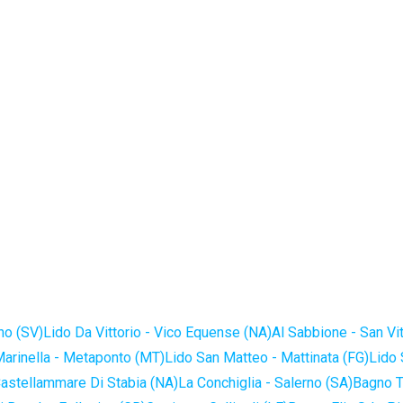
no (SV)
Lido Da Vittorio - Vico Equense (NA)
Al Sabbione - San Vi
Marinella - Metaponto (MT)
Lido San Matteo - Mattinata (FG)
Lido 
astellammare Di Stabia (NA)
La Conchiglia - Salerno (SA)
Bagno T