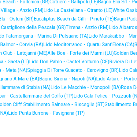
 Beach - Follonica (GR)
Cotriero - Gallipoli (LE)
Bagno Elia Srl - P
-Village - Anzio (RM)
Lido La Castellana - Otranto (LE)
White Oasis
lu - Ostuni (BR)
Eucaliptus Beach da Cilli - Pineto (TE)
Bagni Pado
 Castiglione della Pescaia (GR)
Tirrena - Anzio (RM)
Lido Albatros
do Fatamorgana - Marina Di Pulsaano (TA)
Lido Marakaibbo - Mar
Balmor - Cervia (RA)
Lido Mediterraneo - Quartu Sant'Elena (CA)
B
 Club - Letojanni (ME)
Alle Boe - Forte dei Marmi (LU)
Golden Bea
a - Gaeta (LT)
Lido Don Pablo - Castel Volturno (CE)
Riviera Di Le
 - Meta (NA)
Spiaggia Di Torre Guaceto - Carovigno (BR)
Lido Cal
ignano A Mare (BA)
Bagno Sirena - Napoli (NA)
Lido Arturo - Portic
llammare di Stabia (NA)
Lido Le Macchie - Monopoli (BA)
Rosa De
bar - Castellammare del Golfo (TP)
Lido Cala Felice - Pozzuoli (
olden Cliff Stabilimento Balneare - Bisceglie (BT)
Stabilimento B
(NA)
Lido Punta Burrone - Favignana (TP)