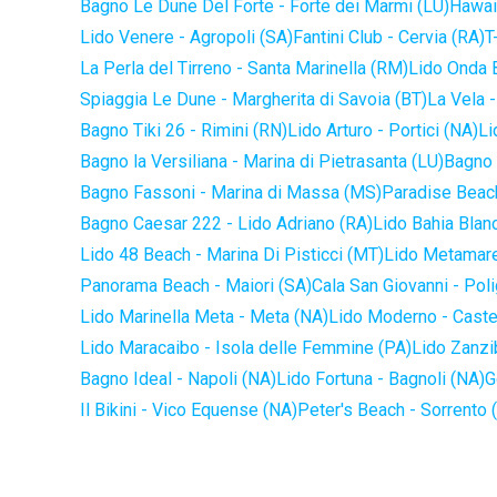
Bagno Le Dune Del Forte - Forte dei Marmi (LU)
Hawaii
Lido Venere - Agropoli (SA)
Fantini Club - Cervia (RA)
T
La Perla del Tirreno - Santa Marinella (RM)
Lido Onda B
Spiaggia Le Dune - Margherita di Savoia (BT)
La Vela -
Bagno Tiki 26 - Rimini (RN)
Lido Arturo - Portici (NA)
Li
Bagno la Versiliana - Marina di Pietrasanta (LU)
Bagno 
Bagno Fassoni - Marina di Massa (MS)
Paradise Beach
Bagno Caesar 222 - Lido Adriano (RA)
Lido Bahia Blanc
Lido 48 Beach - Marina Di Pisticci (MT)
Lido Metamare
Panorama Beach - Maiori (SA)
Cala San Giovanni - Pol
Lido Marinella Meta - Meta (NA)
Lido Moderno - Caste
Lido Maracaibo - Isola delle Femmine (PA)
Lido Zanzi
Bagno Ideal - Napoli (NA)
Lido Fortuna - Bagnoli (NA)
G
Il Bikini - Vico Equense (NA)
Peter's Beach - Sorrento 