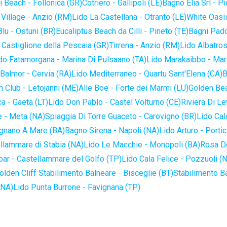
 Beach - Follonica (GR)
Cotriero - Gallipoli (LE)
Bagno Elia Srl - P
-Village - Anzio (RM)
Lido La Castellana - Otranto (LE)
White Oasis
lu - Ostuni (BR)
Eucaliptus Beach da Cilli - Pineto (TE)
Bagni Pado
 Castiglione della Pescaia (GR)
Tirrena - Anzio (RM)
Lido Albatros
do Fatamorgana - Marina Di Pulsaano (TA)
Lido Marakaibbo - Mar
Balmor - Cervia (RA)
Lido Mediterraneo - Quartu Sant'Elena (CA)
B
 Club - Letojanni (ME)
Alle Boe - Forte dei Marmi (LU)
Golden Bea
a - Gaeta (LT)
Lido Don Pablo - Castel Volturno (CE)
Riviera Di Le
 - Meta (NA)
Spiaggia Di Torre Guaceto - Carovigno (BR)
Lido Cal
ignano A Mare (BA)
Bagno Sirena - Napoli (NA)
Lido Arturo - Portic
llammare di Stabia (NA)
Lido Le Macchie - Monopoli (BA)
Rosa De
bar - Castellammare del Golfo (TP)
Lido Cala Felice - Pozzuoli (
olden Cliff Stabilimento Balneare - Bisceglie (BT)
Stabilimento B
(NA)
Lido Punta Burrone - Favignana (TP)