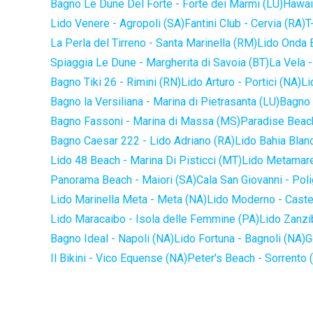
Bagno Le Dune Del Forte - Forte dei Marmi (LU)
Hawaii
Lido Venere - Agropoli (SA)
Fantini Club - Cervia (RA)
T
La Perla del Tirreno - Santa Marinella (RM)
Lido Onda B
Spiaggia Le Dune - Margherita di Savoia (BT)
La Vela -
Bagno Tiki 26 - Rimini (RN)
Lido Arturo - Portici (NA)
Li
Bagno la Versiliana - Marina di Pietrasanta (LU)
Bagno 
Bagno Fassoni - Marina di Massa (MS)
Paradise Beach
Bagno Caesar 222 - Lido Adriano (RA)
Lido Bahia Blanc
Lido 48 Beach - Marina Di Pisticci (MT)
Lido Metamare
Panorama Beach - Maiori (SA)
Cala San Giovanni - Pol
Lido Marinella Meta - Meta (NA)
Lido Moderno - Caste
Lido Maracaibo - Isola delle Femmine (PA)
Lido Zanzi
Bagno Ideal - Napoli (NA)
Lido Fortuna - Bagnoli (NA)
G
Il Bikini - Vico Equense (NA)
Peter's Beach - Sorrento 