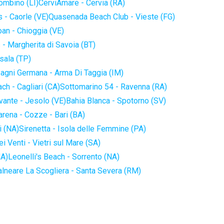
iombino (LI)
CerviAmare - Cervia (RA)
 - Caorle (VE)
Quasenada Beach Club - Vieste (FG)
an - Chioggia (VE)
 - Margherita di Savoia (BT)
sala (TP)
agni Germana - Arma Di Taggia (IM)
ch - Cagliari (CA)
Sottomarino 54 - Ravenna (RA)
vante - Jesolo (VE)
Bahia Blanca - Spotorno (SV)
arena - Cozze - Bari (BA)
i (NA)
Sirenetta - Isola delle Femmine (PA)
i Venti - Vietri sul Mare (SA)
NA)
Leonelli's Beach - Sorrento (NA)
alneare La Scogliera - Santa Severa (RM)