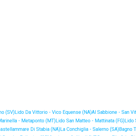
no (SV)
Lido Da Vittorio - Vico Equense (NA)
Al Sabbione - San Vi
Marinella - Metaponto (MT)
Lido San Matteo - Mattinata (FG)
Lido 
astellammare Di Stabia (NA)
La Conchiglia - Salerno (SA)
Bagno T