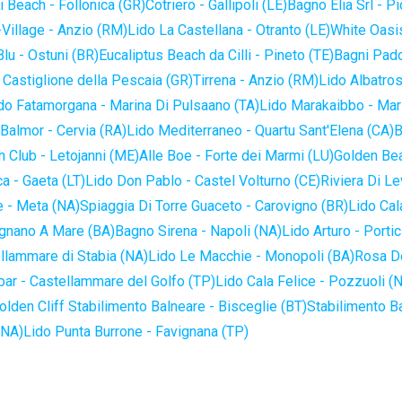
 Beach - Follonica (GR)
Cotriero - Gallipoli (LE)
Bagno Elia Srl - P
-Village - Anzio (RM)
Lido La Castellana - Otranto (LE)
White Oasis
lu - Ostuni (BR)
Eucaliptus Beach da Cilli - Pineto (TE)
Bagni Pado
 Castiglione della Pescaia (GR)
Tirrena - Anzio (RM)
Lido Albatros
do Fatamorgana - Marina Di Pulsaano (TA)
Lido Marakaibbo - Mar
Balmor - Cervia (RA)
Lido Mediterraneo - Quartu Sant'Elena (CA)
B
 Club - Letojanni (ME)
Alle Boe - Forte dei Marmi (LU)
Golden Bea
a - Gaeta (LT)
Lido Don Pablo - Castel Volturno (CE)
Riviera Di Le
 - Meta (NA)
Spiaggia Di Torre Guaceto - Carovigno (BR)
Lido Cal
ignano A Mare (BA)
Bagno Sirena - Napoli (NA)
Lido Arturo - Portic
llammare di Stabia (NA)
Lido Le Macchie - Monopoli (BA)
Rosa De
bar - Castellammare del Golfo (TP)
Lido Cala Felice - Pozzuoli (
olden Cliff Stabilimento Balneare - Bisceglie (BT)
Stabilimento B
(NA)
Lido Punta Burrone - Favignana (TP)