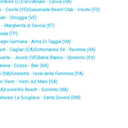
iombino (LI)
CerviAmare - Cervia (RA)
 - Caorle (VE)
Quasenada Beach Club - Vieste (FG)
an - Chioggia (VE)
 - Margherita di Savoia (BT)
sala (TP)
agni Germana - Arma Di Taggia (IM)
ch - Cagliari (CA)
Sottomarino 54 - Ravenna (RA)
vante - Jesolo (VE)
Bahia Blanca - Spotorno (SV)
arena - Cozze - Bari (BA)
i (NA)
Sirenetta - Isola delle Femmine (PA)
i Venti - Vietri sul Mare (SA)
NA)
Leonelli's Beach - Sorrento (NA)
alneare La Scogliera - Santa Severa (RM)