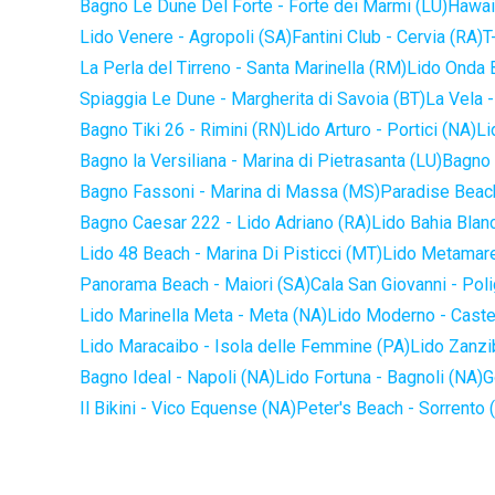
Bagno Le Dune Del Forte - Forte dei Marmi (LU)
Hawaii
Lido Venere - Agropoli (SA)
Fantini Club - Cervia (RA)
T
La Perla del Tirreno - Santa Marinella (RM)
Lido Onda B
Spiaggia Le Dune - Margherita di Savoia (BT)
La Vela -
Bagno Tiki 26 - Rimini (RN)
Lido Arturo - Portici (NA)
Li
Bagno la Versiliana - Marina di Pietrasanta (LU)
Bagno 
Bagno Fassoni - Marina di Massa (MS)
Paradise Beach
Bagno Caesar 222 - Lido Adriano (RA)
Lido Bahia Blanc
Lido 48 Beach - Marina Di Pisticci (MT)
Lido Metamare
Panorama Beach - Maiori (SA)
Cala San Giovanni - Pol
Lido Marinella Meta - Meta (NA)
Lido Moderno - Caste
Lido Maracaibo - Isola delle Femmine (PA)
Lido Zanzi
Bagno Ideal - Napoli (NA)
Lido Fortuna - Bagnoli (NA)
G
Il Bikini - Vico Equense (NA)
Peter's Beach - Sorrento 