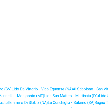
no (SV)
Lido Da Vittorio - Vico Equense (NA)
Al Sabbione - San Vi
Marinella - Metaponto (MT)
Lido San Matteo - Mattinata (FG)
Lido 
astellammare Di Stabia (NA)
La Conchiglia - Salerno (SA)
Bagno T