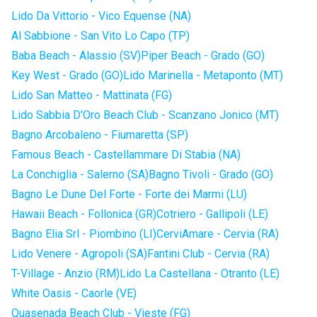
Lido Da Vittorio - Vico Equense (NA)
Al Sabbione - San Vito Lo Capo (TP)
Baba Beach - Alassio (SV)
Piper Beach - Grado (GO)
Key West - Grado (GO)
Lido Marinella - Metaponto (MT)
Lido San Matteo - Mattinata (FG)
Lido Sabbia D'Oro Beach Club - Scanzano Jonico (MT)
Bagno Arcobaleno - Fiumaretta (SP)
Famous Beach - Castellammare Di Stabia (NA)
La Conchiglia - Salerno (SA)
Bagno Tivoli - Grado (GO)
Bagno Le Dune Del Forte - Forte dei Marmi (LU)
Hawaii Beach - Follonica (GR)
Cotriero - Gallipoli (LE)
Bagno Elia Srl - Piombino (LI)
CerviAmare - Cervia (RA)
Lido Venere - Agropoli (SA)
Fantini Club - Cervia (RA)
T-Village - Anzio (RM)
Lido La Castellana - Otranto (LE)
White Oasis - Caorle (VE)
Quasenada Beach Club - Vieste (FG)