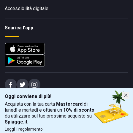
Accessibilità digitale
Scarica l'app
Oggi conviene di più!
Spiagge Srl - Sede legale: Via Marecchiese 48, 47923 Rimini (RN), IT -
Acquista con la tua carta
Mastercard
di
capitale sociale Euro 31245,57 - Iscritta al registro delle imprese di Rimini
lunedì e martedì e ottieni un
10% di sconto
Sede operativa: Via Flaminia 180, 47924 Rimini (RN), IT
-
+39 0541 772375
-
info@spiagge.it
- p.i./c.f. 04536640404
da utilizzare sul tuo prossimo acquisto su
Spiagge.it
.
Mappa
Filtra
©
2026
Spiagge Srl. Tutti i diritti riservati.
Leggi il
regolamento