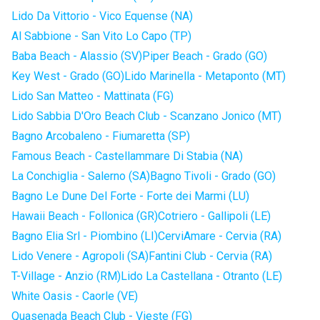
Lido Da Vittorio - Vico Equense (NA)
Al Sabbione - San Vito Lo Capo (TP)
Baba Beach - Alassio (SV)
Piper Beach - Grado (GO)
Key West - Grado (GO)
Lido Marinella - Metaponto (MT)
Lido San Matteo - Mattinata (FG)
Lido Sabbia D'Oro Beach Club - Scanzano Jonico (MT)
Bagno Arcobaleno - Fiumaretta (SP)
Famous Beach - Castellammare Di Stabia (NA)
La Conchiglia - Salerno (SA)
Bagno Tivoli - Grado (GO)
Bagno Le Dune Del Forte - Forte dei Marmi (LU)
Hawaii Beach - Follonica (GR)
Cotriero - Gallipoli (LE)
Bagno Elia Srl - Piombino (LI)
CerviAmare - Cervia (RA)
Lido Venere - Agropoli (SA)
Fantini Club - Cervia (RA)
T-Village - Anzio (RM)
Lido La Castellana - Otranto (LE)
White Oasis - Caorle (VE)
Quasenada Beach Club - Vieste (FG)