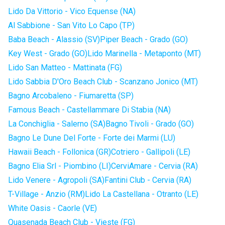
Lido Da Vittorio - Vico Equense (NA)
Al Sabbione - San Vito Lo Capo (TP)
Baba Beach - Alassio (SV)
Piper Beach - Grado (GO)
Key West - Grado (GO)
Lido Marinella - Metaponto (MT)
Lido San Matteo - Mattinata (FG)
Lido Sabbia D'Oro Beach Club - Scanzano Jonico (MT)
Bagno Arcobaleno - Fiumaretta (SP)
Famous Beach - Castellammare Di Stabia (NA)
La Conchiglia - Salerno (SA)
Bagno Tivoli - Grado (GO)
Bagno Le Dune Del Forte - Forte dei Marmi (LU)
Hawaii Beach - Follonica (GR)
Cotriero - Gallipoli (LE)
Bagno Elia Srl - Piombino (LI)
CerviAmare - Cervia (RA)
Lido Venere - Agropoli (SA)
Fantini Club - Cervia (RA)
T-Village - Anzio (RM)
Lido La Castellana - Otranto (LE)
White Oasis - Caorle (VE)
Quasenada Beach Club - Vieste (FG)