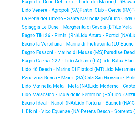
Bagno Le Dune Del Forte - Forte dei Marmi (LU)
Hawaii
Lido Venere - Agropoli (SA)
Fantini Club - Cervia (RA)
T
La Perla del Tirreno - Santa Marinella (RM)
Lido Onda B
Spiaggia Le Dune - Margherita di Savoia (BT)
La Vela -
Bagno Tiki 26 - Rimini (RN)
Lido Arturo - Portici (NA)
Li
Bagno la Versiliana - Marina di Pietrasanta (LU)
Bagno 
Bagno Fassoni - Marina di Massa (MS)
Paradise Beach
Bagno Caesar 222 - Lido Adriano (RA)
Lido Bahia Blanc
Lido 48 Beach - Marina Di Pisticci (MT)
Lido Metamare
Panorama Beach - Maiori (SA)
Cala San Giovanni - Pol
Lido Marinella Meta - Meta (NA)
Lido Moderno - Caste
Lido Maracaibo - Isola delle Femmine (PA)
Lido Zanzi
Bagno Ideal - Napoli (NA)
Lido Fortuna - Bagnoli (NA)
G
Il Bikini - Vico Equense (NA)
Peter's Beach - Sorrento 