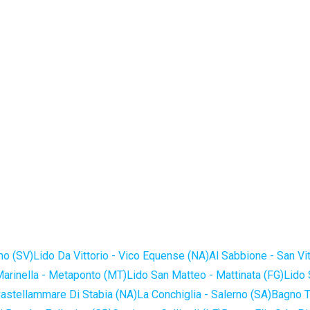
no (SV)
Lido Da Vittorio - Vico Equense (NA)
Al Sabbione - San Vi
Marinella - Metaponto (MT)
Lido San Matteo - Mattinata (FG)
Lido 
astellammare Di Stabia (NA)
La Conchiglia - Salerno (SA)
Bagno T