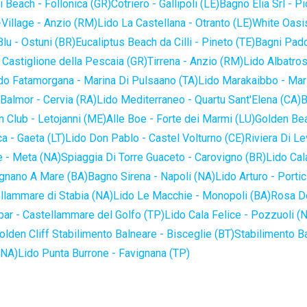
 Beach - Follonica (GR)
Cotriero - Gallipoli (LE)
Bagno Elia Srl - P
-Village - Anzio (RM)
Lido La Castellana - Otranto (LE)
White Oasis
lu - Ostuni (BR)
Eucaliptus Beach da Cilli - Pineto (TE)
Bagni Pado
 Castiglione della Pescaia (GR)
Tirrena - Anzio (RM)
Lido Albatros
do Fatamorgana - Marina Di Pulsaano (TA)
Lido Marakaibbo - Mar
Balmor - Cervia (RA)
Lido Mediterraneo - Quartu Sant'Elena (CA)
B
 Club - Letojanni (ME)
Alle Boe - Forte dei Marmi (LU)
Golden Bea
a - Gaeta (LT)
Lido Don Pablo - Castel Volturno (CE)
Riviera Di Le
 - Meta (NA)
Spiaggia Di Torre Guaceto - Carovigno (BR)
Lido Cal
ignano A Mare (BA)
Bagno Sirena - Napoli (NA)
Lido Arturo - Portic
llammare di Stabia (NA)
Lido Le Macchie - Monopoli (BA)
Rosa De
bar - Castellammare del Golfo (TP)
Lido Cala Felice - Pozzuoli (
olden Cliff Stabilimento Balneare - Bisceglie (BT)
Stabilimento B
(NA)
Lido Punta Burrone - Favignana (TP)