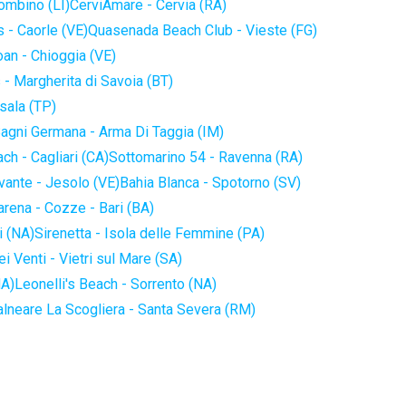
iombino (LI)
CerviAmare - Cervia (RA)
 - Caorle (VE)
Quasenada Beach Club - Vieste (FG)
an - Chioggia (VE)
 - Margherita di Savoia (BT)
sala (TP)
agni Germana - Arma Di Taggia (IM)
ch - Cagliari (CA)
Sottomarino 54 - Ravenna (RA)
vante - Jesolo (VE)
Bahia Blanca - Spotorno (SV)
arena - Cozze - Bari (BA)
i (NA)
Sirenetta - Isola delle Femmine (PA)
i Venti - Vietri sul Mare (SA)
NA)
Leonelli's Beach - Sorrento (NA)
alneare La Scogliera - Santa Severa (RM)