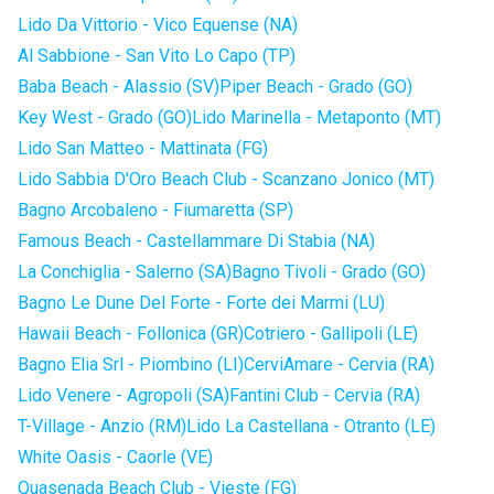
Lido Da Vittorio - Vico Equense (NA)
Al Sabbione - San Vito Lo Capo (TP)
Baba Beach - Alassio (SV)
Piper Beach - Grado (GO)
Key West - Grado (GO)
Lido Marinella - Metaponto (MT)
Lido San Matteo - Mattinata (FG)
Lido Sabbia D'Oro Beach Club - Scanzano Jonico (MT)
Bagno Arcobaleno - Fiumaretta (SP)
Famous Beach - Castellammare Di Stabia (NA)
La Conchiglia - Salerno (SA)
Bagno Tivoli - Grado (GO)
Bagno Le Dune Del Forte - Forte dei Marmi (LU)
Hawaii Beach - Follonica (GR)
Cotriero - Gallipoli (LE)
Bagno Elia Srl - Piombino (LI)
CerviAmare - Cervia (RA)
Lido Venere - Agropoli (SA)
Fantini Club - Cervia (RA)
T-Village - Anzio (RM)
Lido La Castellana - Otranto (LE)
White Oasis - Caorle (VE)
Quasenada Beach Club - Vieste (FG)