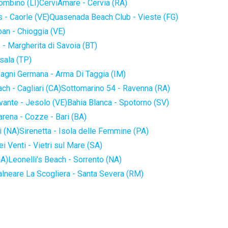
iombino (LI)
CerviAmare - Cervia (RA)
 - Caorle (VE)
Quasenada Beach Club - Vieste (FG)
an - Chioggia (VE)
 - Margherita di Savoia (BT)
sala (TP)
agni Germana - Arma Di Taggia (IM)
ch - Cagliari (CA)
Sottomarino 54 - Ravenna (RA)
vante - Jesolo (VE)
Bahia Blanca - Spotorno (SV)
arena - Cozze - Bari (BA)
i (NA)
Sirenetta - Isola delle Femmine (PA)
i Venti - Vietri sul Mare (SA)
NA)
Leonelli's Beach - Sorrento (NA)
alneare La Scogliera - Santa Severa (RM)