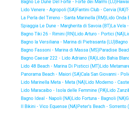
Bagno Le Dune Del Forte - Forte dei Marmi (LU)
Hawaii
Lido Venere - Agropoli (SA)
Fantini Club - Cervia (RA)
T
La Perla del Tirreno - Santa Marinella (RM)
Lido Onda B
Spiaggia Le Dune - Margherita di Savoia (BT)
La Vela -
Bagno Tiki 26 - Rimini (RN)
Lido Arturo - Portici (NA)
Li
Bagno la Versiliana - Marina di Pietrasanta (LU)
Bagno 
Bagno Fassoni - Marina di Massa (MS)
Paradise Beach
Bagno Caesar 222 - Lido Adriano (RA)
Lido Bahia Blanc
Lido 48 Beach - Marina Di Pisticci (MT)
Lido Metamare
Panorama Beach - Maiori (SA)
Cala San Giovanni - Pol
Lido Marinella Meta - Meta (NA)
Lido Moderno - Caste
Lido Maracaibo - Isola delle Femmine (PA)
Lido Zanzi
Bagno Ideal - Napoli (NA)
Lido Fortuna - Bagnoli (NA)
G
Il Bikini - Vico Equense (NA)
Peter's Beach - Sorrento 