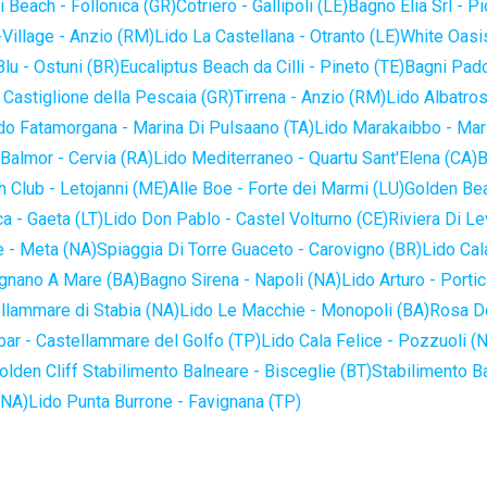
 Beach - Follonica (GR)
Cotriero - Gallipoli (LE)
Bagno Elia Srl - P
-Village - Anzio (RM)
Lido La Castellana - Otranto (LE)
White Oasis
lu - Ostuni (BR)
Eucaliptus Beach da Cilli - Pineto (TE)
Bagni Pado
 Castiglione della Pescaia (GR)
Tirrena - Anzio (RM)
Lido Albatros
do Fatamorgana - Marina Di Pulsaano (TA)
Lido Marakaibbo - Mar
Balmor - Cervia (RA)
Lido Mediterraneo - Quartu Sant'Elena (CA)
B
 Club - Letojanni (ME)
Alle Boe - Forte dei Marmi (LU)
Golden Bea
a - Gaeta (LT)
Lido Don Pablo - Castel Volturno (CE)
Riviera Di Le
 - Meta (NA)
Spiaggia Di Torre Guaceto - Carovigno (BR)
Lido Cal
ignano A Mare (BA)
Bagno Sirena - Napoli (NA)
Lido Arturo - Portic
llammare di Stabia (NA)
Lido Le Macchie - Monopoli (BA)
Rosa De
bar - Castellammare del Golfo (TP)
Lido Cala Felice - Pozzuoli (
olden Cliff Stabilimento Balneare - Bisceglie (BT)
Stabilimento B
(NA)
Lido Punta Burrone - Favignana (TP)