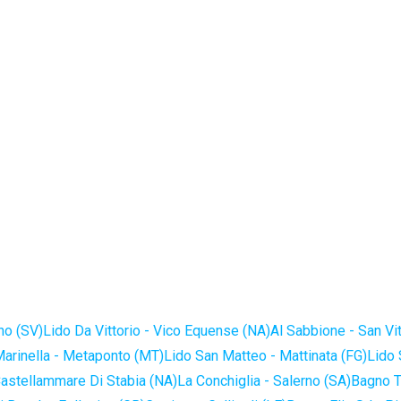
no (SV)
Lido Da Vittorio - Vico Equense (NA)
Al Sabbione - San Vi
Marinella - Metaponto (MT)
Lido San Matteo - Mattinata (FG)
Lido 
astellammare Di Stabia (NA)
La Conchiglia - Salerno (SA)
Bagno T