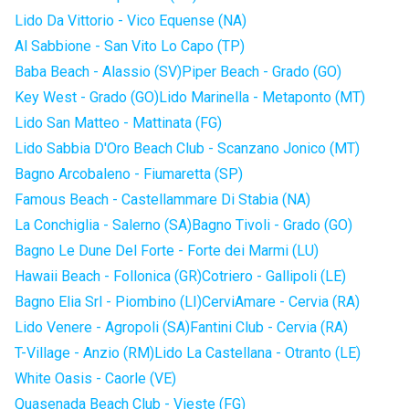
Lido Da Vittorio - Vico Equense (NA)
Al Sabbione - San Vito Lo Capo (TP)
Baba Beach - Alassio (SV)
Piper Beach - Grado (GO)
Key West - Grado (GO)
Lido Marinella - Metaponto (MT)
Lido San Matteo - Mattinata (FG)
Lido Sabbia D'Oro Beach Club - Scanzano Jonico (MT)
Bagno Arcobaleno - Fiumaretta (SP)
Famous Beach - Castellammare Di Stabia (NA)
La Conchiglia - Salerno (SA)
Bagno Tivoli - Grado (GO)
Bagno Le Dune Del Forte - Forte dei Marmi (LU)
Hawaii Beach - Follonica (GR)
Cotriero - Gallipoli (LE)
Bagno Elia Srl - Piombino (LI)
CerviAmare - Cervia (RA)
Lido Venere - Agropoli (SA)
Fantini Club - Cervia (RA)
T-Village - Anzio (RM)
Lido La Castellana - Otranto (LE)
White Oasis - Caorle (VE)
Quasenada Beach Club - Vieste (FG)