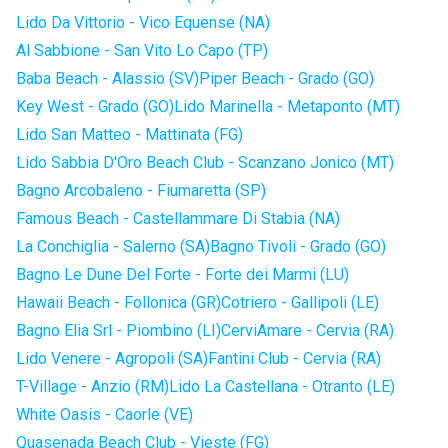
Lido Da Vittorio - Vico Equense (NA)
Al Sabbione - San Vito Lo Capo (TP)
Baba Beach - Alassio (SV)
Piper Beach - Grado (GO)
Key West - Grado (GO)
Lido Marinella - Metaponto (MT)
Lido San Matteo - Mattinata (FG)
Lido Sabbia D'Oro Beach Club - Scanzano Jonico (MT)
Bagno Arcobaleno - Fiumaretta (SP)
Famous Beach - Castellammare Di Stabia (NA)
La Conchiglia - Salerno (SA)
Bagno Tivoli - Grado (GO)
Bagno Le Dune Del Forte - Forte dei Marmi (LU)
Hawaii Beach - Follonica (GR)
Cotriero - Gallipoli (LE)
Bagno Elia Srl - Piombino (LI)
CerviAmare - Cervia (RA)
Lido Venere - Agropoli (SA)
Fantini Club - Cervia (RA)
T-Village - Anzio (RM)
Lido La Castellana - Otranto (LE)
White Oasis - Caorle (VE)
Quasenada Beach Club - Vieste (FG)