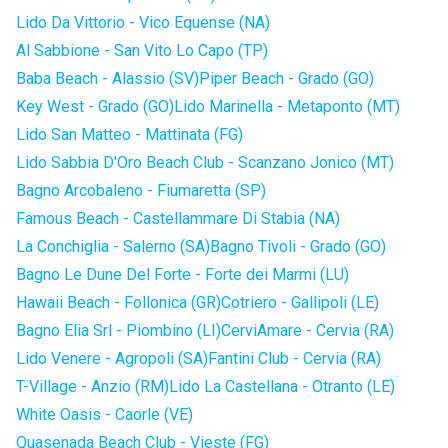
Lido Da Vittorio - Vico Equense (NA)
Al Sabbione - San Vito Lo Capo (TP)
Baba Beach - Alassio (SV)
Piper Beach - Grado (GO)
Key West - Grado (GO)
Lido Marinella - Metaponto (MT)
Lido San Matteo - Mattinata (FG)
Lido Sabbia D'Oro Beach Club - Scanzano Jonico (MT)
Bagno Arcobaleno - Fiumaretta (SP)
Famous Beach - Castellammare Di Stabia (NA)
La Conchiglia - Salerno (SA)
Bagno Tivoli - Grado (GO)
Bagno Le Dune Del Forte - Forte dei Marmi (LU)
Hawaii Beach - Follonica (GR)
Cotriero - Gallipoli (LE)
Bagno Elia Srl - Piombino (LI)
CerviAmare - Cervia (RA)
Lido Venere - Agropoli (SA)
Fantini Club - Cervia (RA)
T-Village - Anzio (RM)
Lido La Castellana - Otranto (LE)
White Oasis - Caorle (VE)
Quasenada Beach Club - Vieste (FG)