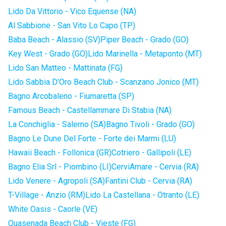
Lido Da Vittorio - Vico Equense (NA)
Al Sabbione - San Vito Lo Capo (TP)
Baba Beach - Alassio (SV)
Piper Beach - Grado (GO)
Key West - Grado (GO)
Lido Marinella - Metaponto (MT)
Lido San Matteo - Mattinata (FG)
Lido Sabbia D'Oro Beach Club - Scanzano Jonico (MT)
Bagno Arcobaleno - Fiumaretta (SP)
Famous Beach - Castellammare Di Stabia (NA)
La Conchiglia - Salerno (SA)
Bagno Tivoli - Grado (GO)
Bagno Le Dune Del Forte - Forte dei Marmi (LU)
Hawaii Beach - Follonica (GR)
Cotriero - Gallipoli (LE)
Bagno Elia Srl - Piombino (LI)
CerviAmare - Cervia (RA)
Lido Venere - Agropoli (SA)
Fantini Club - Cervia (RA)
T-Village - Anzio (RM)
Lido La Castellana - Otranto (LE)
White Oasis - Caorle (VE)
Quasenada Beach Club - Vieste (FG)