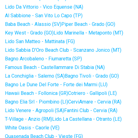
Lido Da Vittorio - Vico Equense (NA)
Al Sabbione - San Vito Lo Capo (TP)
Baba Beach - Alassio (SV)
Piper Beach - Grado (GO)
Key West - Grado (GO)
Lido Marinella - Metaponto (MT)
Lido San Matteo - Mattinata (FG)
Lido Sabbia D'Oro Beach Club - Scanzano Jonico (MT)
Bagno Arcobaleno - Fiumaretta (SP)
Famous Beach - Castellammare Di Stabia (NA)
La Conchiglia - Salerno (SA)
Bagno Tivoli - Grado (GO)
Bagno Le Dune Del Forte - Forte dei Marmi (LU)
Hawaii Beach - Follonica (GR)
Cotriero - Gallipoli (LE)
Bagno Elia Srl - Piombino (LI)
CerviAmare - Cervia (RA)
Lido Venere - Agropoli (SA)
Fantini Club - Cervia (RA)
T-Village - Anzio (RM)
Lido La Castellana - Otranto (LE)
White Oasis - Caorle (VE)
Quasenada Beach Club - Vieste (FG)