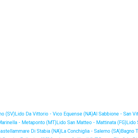
no (SV)
Lido Da Vittorio - Vico Equense (NA)
Al Sabbione - San Vi
Marinella - Metaponto (MT)
Lido San Matteo - Mattinata (FG)
Lido 
astellammare Di Stabia (NA)
La Conchiglia - Salerno (SA)
Bagno T