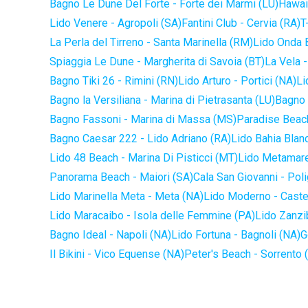
Bagno Le Dune Del Forte - Forte dei Marmi (LU)
Hawaii
Lido Venere - Agropoli (SA)
Fantini Club - Cervia (RA)
T
La Perla del Tirreno - Santa Marinella (RM)
Lido Onda B
Spiaggia Le Dune - Margherita di Savoia (BT)
La Vela -
Bagno Tiki 26 - Rimini (RN)
Lido Arturo - Portici (NA)
Li
Bagno la Versiliana - Marina di Pietrasanta (LU)
Bagno 
Bagno Fassoni - Marina di Massa (MS)
Paradise Beach
Bagno Caesar 222 - Lido Adriano (RA)
Lido Bahia Blanc
Lido 48 Beach - Marina Di Pisticci (MT)
Lido Metamare
Panorama Beach - Maiori (SA)
Cala San Giovanni - Pol
Lido Marinella Meta - Meta (NA)
Lido Moderno - Caste
Lido Maracaibo - Isola delle Femmine (PA)
Lido Zanzi
Bagno Ideal - Napoli (NA)
Lido Fortuna - Bagnoli (NA)
G
Il Bikini - Vico Equense (NA)
Peter's Beach - Sorrento 