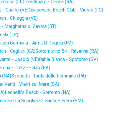
iombino (LI)
CerviAmare - Cervia (RA)
 - Caorle (VE)
Quasenada Beach Club - Vieste (FG)
an - Chioggia (VE)
 - Margherita di Savoia (BT)
sala (TP)
agni Germana - Arma Di Taggia (IM)
ch - Cagliari (CA)
Sottomarino 54 - Ravenna (RA)
vante - Jesolo (VE)
Bahia Blanca - Spotorno (SV)
arena - Cozze - Bari (BA)
i (NA)
Sirenetta - Isola delle Femmine (PA)
i Venti - Vietri sul Mare (SA)
NA)
Leonelli's Beach - Sorrento (NA)
alneare La Scogliera - Santa Severa (RM)