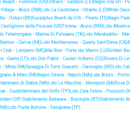
 Beach - Follonica (GR)
Cotriero - Gallipoli (LE)
Bagno Elia Srl - P
-Village - Anzio (RM)
Lido La Castellana - Otranto (LE)
White Oasis
lu - Ostuni (BR)
Eucaliptus Beach da Cilli - Pineto (TE)
Bagni Pado
 Castiglione della Pescaia (GR)
Tirrena - Anzio (RM)
Lido Albatros
do Fatamorgana - Marina Di Pulsaano (TA)
Lido Marakaibbo - Mar
Balmor - Cervia (RA)
Lido Mediterraneo - Quartu Sant'Elena (CA)
B
 Club - Letojanni (ME)
Alle Boe - Forte dei Marmi (LU)
Golden Bea
a - Gaeta (LT)
Lido Don Pablo - Castel Volturno (CE)
Riviera Di Le
 - Meta (NA)
Spiaggia Di Torre Guaceto - Carovigno (BR)
Lido Cal
ignano A Mare (BA)
Bagno Sirena - Napoli (NA)
Lido Arturo - Portic
llammare di Stabia (NA)
Lido Le Macchie - Monopoli (BA)
Rosa De
bar - Castellammare del Golfo (TP)
Lido Cala Felice - Pozzuoli (
olden Cliff Stabilimento Balneare - Bisceglie (BT)
Stabilimento B
(NA)
Lido Punta Burrone - Favignana (TP)