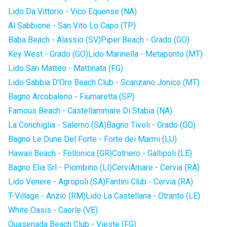
Lido Da Vittorio - Vico Equense (NA)
Al Sabbione - San Vito Lo Capo (TP)
Baba Beach - Alassio (SV)
Piper Beach - Grado (GO)
Key West - Grado (GO)
Lido Marinella - Metaponto (MT)
Lido San Matteo - Mattinata (FG)
Lido Sabbia D'Oro Beach Club - Scanzano Jonico (MT)
Bagno Arcobaleno - Fiumaretta (SP)
Famous Beach - Castellammare Di Stabia (NA)
La Conchiglia - Salerno (SA)
Bagno Tivoli - Grado (GO)
Bagno Le Dune Del Forte - Forte dei Marmi (LU)
Hawaii Beach - Follonica (GR)
Cotriero - Gallipoli (LE)
Bagno Elia Srl - Piombino (LI)
CerviAmare - Cervia (RA)
Lido Venere - Agropoli (SA)
Fantini Club - Cervia (RA)
T-Village - Anzio (RM)
Lido La Castellana - Otranto (LE)
White Oasis - Caorle (VE)
Quasenada Beach Club - Vieste (FG)