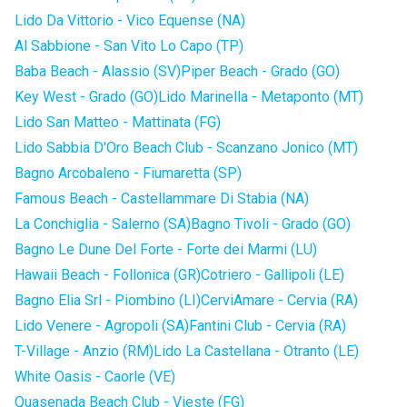
Lido Da Vittorio - Vico Equense (NA)
Al Sabbione - San Vito Lo Capo (TP)
Baba Beach - Alassio (SV)
Piper Beach - Grado (GO)
Key West - Grado (GO)
Lido Marinella - Metaponto (MT)
Lido San Matteo - Mattinata (FG)
Lido Sabbia D'Oro Beach Club - Scanzano Jonico (MT)
Bagno Arcobaleno - Fiumaretta (SP)
Famous Beach - Castellammare Di Stabia (NA)
La Conchiglia - Salerno (SA)
Bagno Tivoli - Grado (GO)
Bagno Le Dune Del Forte - Forte dei Marmi (LU)
Hawaii Beach - Follonica (GR)
Cotriero - Gallipoli (LE)
Bagno Elia Srl - Piombino (LI)
CerviAmare - Cervia (RA)
Lido Venere - Agropoli (SA)
Fantini Club - Cervia (RA)
T-Village - Anzio (RM)
Lido La Castellana - Otranto (LE)
White Oasis - Caorle (VE)
Quasenada Beach Club - Vieste (FG)