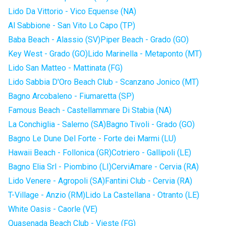
Lido Da Vittorio - Vico Equense (NA)
Al Sabbione - San Vito Lo Capo (TP)
Baba Beach - Alassio (SV)
Piper Beach - Grado (GO)
Key West - Grado (GO)
Lido Marinella - Metaponto (MT)
Lido San Matteo - Mattinata (FG)
Lido Sabbia D'Oro Beach Club - Scanzano Jonico (MT)
Bagno Arcobaleno - Fiumaretta (SP)
Famous Beach - Castellammare Di Stabia (NA)
La Conchiglia - Salerno (SA)
Bagno Tivoli - Grado (GO)
Bagno Le Dune Del Forte - Forte dei Marmi (LU)
Hawaii Beach - Follonica (GR)
Cotriero - Gallipoli (LE)
Bagno Elia Srl - Piombino (LI)
CerviAmare - Cervia (RA)
Lido Venere - Agropoli (SA)
Fantini Club - Cervia (RA)
T-Village - Anzio (RM)
Lido La Castellana - Otranto (LE)
White Oasis - Caorle (VE)
Quasenada Beach Club - Vieste (FG)