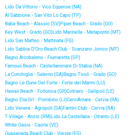
Lido Da Vittorio - Vico Equense (NA)
Al Sabbione - San Vito Lo Capo (TP)
Baba Beach - Alassio (SV)
Piper Beach - Grado (GO)
Key West - Grado (GO)
Lido Marinella - Metaponto (MT)
Lido San Matteo - Mattinata (FG)
Lido Sabbia D'Oro Beach Club - Scanzano Jonico (MT)
Bagno Arcobaleno - Fiumaretta (SP)
Famous Beach - Castellammare Di Stabia (NA)
La Conchiglia - Salerno (SA)
Bagno Tivoli - Grado (GO)
Bagno Le Dune Del Forte - Forte dei Marmi (LU)
Hawaii Beach - Follonica (GR)
Cotriero - Gallipoli (LE)
Bagno Elia Srl - Piombino (LI)
CerviAmare - Cervia (RA)
Lido Venere - Agropoli (SA)
Fantini Club - Cervia (RA)
T-Village - Anzio (RM)
Lido La Castellana - Otranto (LE)
White Oasis - Caorle (VE)
Quasenada Beach Club - Vieste (FG)