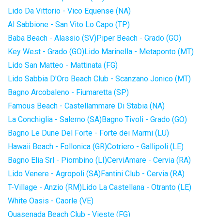
Lido Da Vittorio - Vico Equense (NA)
Al Sabbione - San Vito Lo Capo (TP)
Baba Beach - Alassio (SV)
Piper Beach - Grado (GO)
Key West - Grado (GO)
Lido Marinella - Metaponto (MT)
Lido San Matteo - Mattinata (FG)
Lido Sabbia D'Oro Beach Club - Scanzano Jonico (MT)
Bagno Arcobaleno - Fiumaretta (SP)
Famous Beach - Castellammare Di Stabia (NA)
La Conchiglia - Salerno (SA)
Bagno Tivoli - Grado (GO)
Bagno Le Dune Del Forte - Forte dei Marmi (LU)
Hawaii Beach - Follonica (GR)
Cotriero - Gallipoli (LE)
Bagno Elia Srl - Piombino (LI)
CerviAmare - Cervia (RA)
Lido Venere - Agropoli (SA)
Fantini Club - Cervia (RA)
T-Village - Anzio (RM)
Lido La Castellana - Otranto (LE)
White Oasis - Caorle (VE)
Quasenada Beach Club - Vieste (FG)