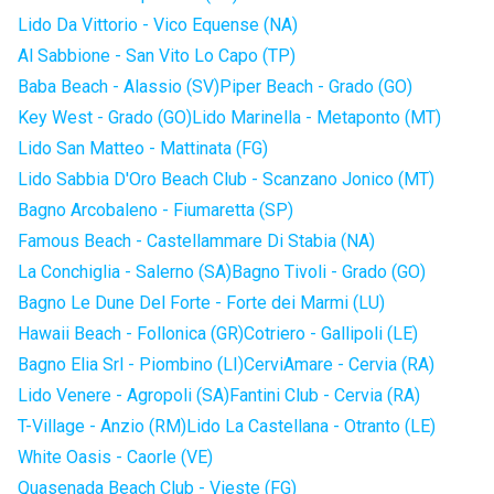
Lido Da Vittorio - Vico Equense (NA)
Al Sabbione - San Vito Lo Capo (TP)
Baba Beach - Alassio (SV)
Piper Beach - Grado (GO)
Key West - Grado (GO)
Lido Marinella - Metaponto (MT)
Lido San Matteo - Mattinata (FG)
Lido Sabbia D'Oro Beach Club - Scanzano Jonico (MT)
Bagno Arcobaleno - Fiumaretta (SP)
Famous Beach - Castellammare Di Stabia (NA)
La Conchiglia - Salerno (SA)
Bagno Tivoli - Grado (GO)
Bagno Le Dune Del Forte - Forte dei Marmi (LU)
Hawaii Beach - Follonica (GR)
Cotriero - Gallipoli (LE)
Bagno Elia Srl - Piombino (LI)
CerviAmare - Cervia (RA)
Lido Venere - Agropoli (SA)
Fantini Club - Cervia (RA)
T-Village - Anzio (RM)
Lido La Castellana - Otranto (LE)
White Oasis - Caorle (VE)
Quasenada Beach Club - Vieste (FG)