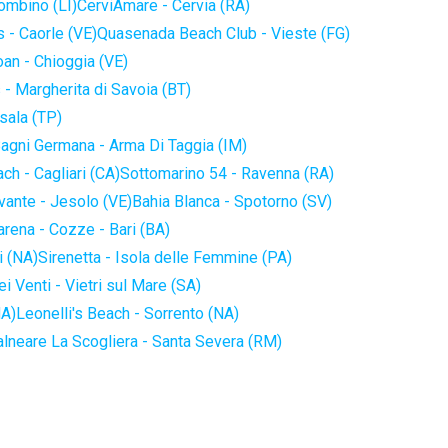
iombino (LI)
CerviAmare - Cervia (RA)
 - Caorle (VE)
Quasenada Beach Club - Vieste (FG)
an - Chioggia (VE)
 - Margherita di Savoia (BT)
sala (TP)
agni Germana - Arma Di Taggia (IM)
ch - Cagliari (CA)
Sottomarino 54 - Ravenna (RA)
vante - Jesolo (VE)
Bahia Blanca - Spotorno (SV)
arena - Cozze - Bari (BA)
i (NA)
Sirenetta - Isola delle Femmine (PA)
i Venti - Vietri sul Mare (SA)
NA)
Leonelli's Beach - Sorrento (NA)
alneare La Scogliera - Santa Severa (RM)