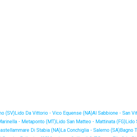
no (SV)
Lido Da Vittorio - Vico Equense (NA)
Al Sabbione - San Vi
Marinella - Metaponto (MT)
Lido San Matteo - Mattinata (FG)
Lido 
astellammare Di Stabia (NA)
La Conchiglia - Salerno (SA)
Bagno T