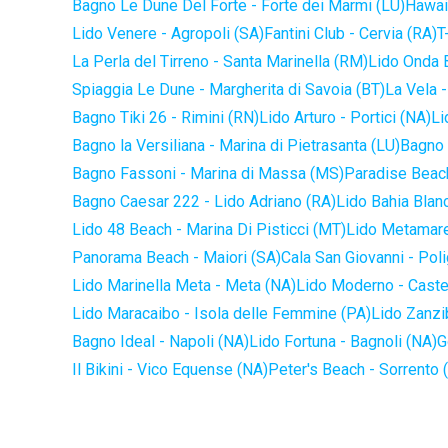
Bagno Le Dune Del Forte - Forte dei Marmi (LU)
Hawaii
Lido Venere - Agropoli (SA)
Fantini Club - Cervia (RA)
T
La Perla del Tirreno - Santa Marinella (RM)
Lido Onda B
Spiaggia Le Dune - Margherita di Savoia (BT)
La Vela -
Bagno Tiki 26 - Rimini (RN)
Lido Arturo - Portici (NA)
Li
Bagno la Versiliana - Marina di Pietrasanta (LU)
Bagno 
Bagno Fassoni - Marina di Massa (MS)
Paradise Beach
Bagno Caesar 222 - Lido Adriano (RA)
Lido Bahia Blanc
Lido 48 Beach - Marina Di Pisticci (MT)
Lido Metamare
Panorama Beach - Maiori (SA)
Cala San Giovanni - Pol
Lido Marinella Meta - Meta (NA)
Lido Moderno - Caste
Lido Maracaibo - Isola delle Femmine (PA)
Lido Zanzi
Bagno Ideal - Napoli (NA)
Lido Fortuna - Bagnoli (NA)
G
Il Bikini - Vico Equense (NA)
Peter's Beach - Sorrento 