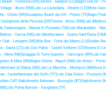
 Beach - Follonica (GR)
Cotriero - Gallipoli (LE)
Bagno Elia Srl - P
-Village - Anzio (RM)
Lido La Castellana - Otranto (LE)
White Oasis
lu - Ostuni (BR)
Eucaliptus Beach da Cilli - Pineto (TE)
Bagni Pado
 Castiglione della Pescaia (GR)
Tirrena - Anzio (RM)
Lido Albatros
do Fatamorgana - Marina Di Pulsaano (TA)
Lido Marakaibbo - Mar
Balmor - Cervia (RA)
Lido Mediterraneo - Quartu Sant'Elena (CA)
B
 Club - Letojanni (ME)
Alle Boe - Forte dei Marmi (LU)
Golden Bea
a - Gaeta (LT)
Lido Don Pablo - Castel Volturno (CE)
Riviera Di Le
 - Meta (NA)
Spiaggia Di Torre Guaceto - Carovigno (BR)
Lido Cal
ignano A Mare (BA)
Bagno Sirena - Napoli (NA)
Lido Arturo - Portic
llammare di Stabia (NA)
Lido Le Macchie - Monopoli (BA)
Rosa De
bar - Castellammare del Golfo (TP)
Lido Cala Felice - Pozzuoli (
olden Cliff Stabilimento Balneare - Bisceglie (BT)
Stabilimento B
(NA)
Lido Punta Burrone - Favignana (TP)