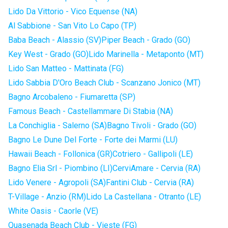
Lido Da Vittorio - Vico Equense (NA)
Al Sabbione - San Vito Lo Capo (TP)
Baba Beach - Alassio (SV)
Piper Beach - Grado (GO)
Key West - Grado (GO)
Lido Marinella - Metaponto (MT)
Lido San Matteo - Mattinata (FG)
Lido Sabbia D'Oro Beach Club - Scanzano Jonico (MT)
Bagno Arcobaleno - Fiumaretta (SP)
Famous Beach - Castellammare Di Stabia (NA)
La Conchiglia - Salerno (SA)
Bagno Tivoli - Grado (GO)
Bagno Le Dune Del Forte - Forte dei Marmi (LU)
Hawaii Beach - Follonica (GR)
Cotriero - Gallipoli (LE)
Bagno Elia Srl - Piombino (LI)
CerviAmare - Cervia (RA)
Lido Venere - Agropoli (SA)
Fantini Club - Cervia (RA)
T-Village - Anzio (RM)
Lido La Castellana - Otranto (LE)
White Oasis - Caorle (VE)
Quasenada Beach Club - Vieste (FG)