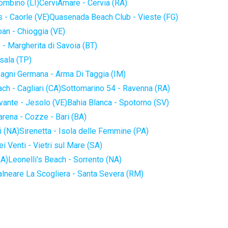
iombino (LI)
CerviAmare - Cervia (RA)
 - Caorle (VE)
Quasenada Beach Club - Vieste (FG)
an - Chioggia (VE)
 - Margherita di Savoia (BT)
sala (TP)
agni Germana - Arma Di Taggia (IM)
ch - Cagliari (CA)
Sottomarino 54 - Ravenna (RA)
vante - Jesolo (VE)
Bahia Blanca - Spotorno (SV)
arena - Cozze - Bari (BA)
i (NA)
Sirenetta - Isola delle Femmine (PA)
i Venti - Vietri sul Mare (SA)
NA)
Leonelli's Beach - Sorrento (NA)
alneare La Scogliera - Santa Severa (RM)