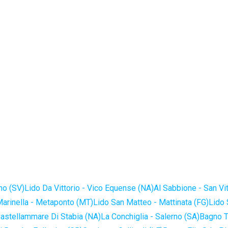
no (SV)
Lido Da Vittorio - Vico Equense (NA)
Al Sabbione - San Vi
Marinella - Metaponto (MT)
Lido San Matteo - Mattinata (FG)
Lido 
astellammare Di Stabia (NA)
La Conchiglia - Salerno (SA)
Bagno T