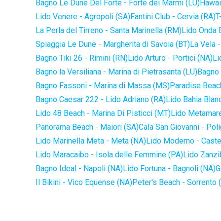
Bagno Le Dune Del Forte - Forte dei Marmi (LU)
Hawaii
Lido Venere - Agropoli (SA)
Fantini Club - Cervia (RA)
T
La Perla del Tirreno - Santa Marinella (RM)
Lido Onda B
Spiaggia Le Dune - Margherita di Savoia (BT)
La Vela -
Bagno Tiki 26 - Rimini (RN)
Lido Arturo - Portici (NA)
Li
Bagno la Versiliana - Marina di Pietrasanta (LU)
Bagno 
Bagno Fassoni - Marina di Massa (MS)
Paradise Beach
Bagno Caesar 222 - Lido Adriano (RA)
Lido Bahia Blanc
Lido 48 Beach - Marina Di Pisticci (MT)
Lido Metamare
Panorama Beach - Maiori (SA)
Cala San Giovanni - Pol
Lido Marinella Meta - Meta (NA)
Lido Moderno - Caste
Lido Maracaibo - Isola delle Femmine (PA)
Lido Zanzi
Bagno Ideal - Napoli (NA)
Lido Fortuna - Bagnoli (NA)
G
Il Bikini - Vico Equense (NA)
Peter's Beach - Sorrento 