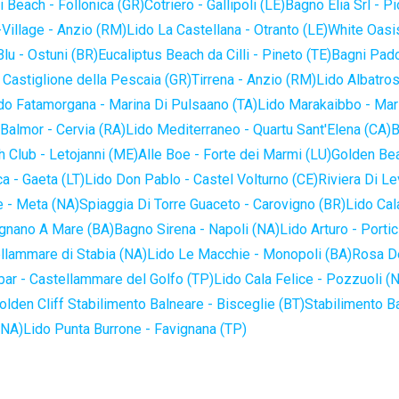
 Beach - Follonica (GR)
Cotriero - Gallipoli (LE)
Bagno Elia Srl - P
-Village - Anzio (RM)
Lido La Castellana - Otranto (LE)
White Oasis
lu - Ostuni (BR)
Eucaliptus Beach da Cilli - Pineto (TE)
Bagni Pado
 Castiglione della Pescaia (GR)
Tirrena - Anzio (RM)
Lido Albatros
do Fatamorgana - Marina Di Pulsaano (TA)
Lido Marakaibbo - Mar
Balmor - Cervia (RA)
Lido Mediterraneo - Quartu Sant'Elena (CA)
B
 Club - Letojanni (ME)
Alle Boe - Forte dei Marmi (LU)
Golden Bea
a - Gaeta (LT)
Lido Don Pablo - Castel Volturno (CE)
Riviera Di Le
 - Meta (NA)
Spiaggia Di Torre Guaceto - Carovigno (BR)
Lido Cal
ignano A Mare (BA)
Bagno Sirena - Napoli (NA)
Lido Arturo - Portic
llammare di Stabia (NA)
Lido Le Macchie - Monopoli (BA)
Rosa De
bar - Castellammare del Golfo (TP)
Lido Cala Felice - Pozzuoli (
olden Cliff Stabilimento Balneare - Bisceglie (BT)
Stabilimento B
(NA)
Lido Punta Burrone - Favignana (TP)