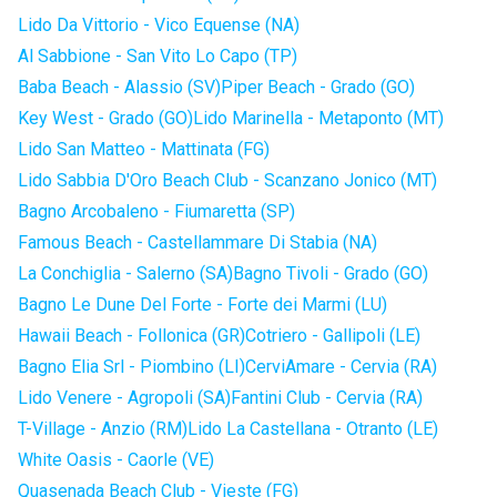
Lido Da Vittorio - Vico Equense (NA)
Al Sabbione - San Vito Lo Capo (TP)
Baba Beach - Alassio (SV)
Piper Beach - Grado (GO)
Key West - Grado (GO)
Lido Marinella - Metaponto (MT)
Lido San Matteo - Mattinata (FG)
Lido Sabbia D'Oro Beach Club - Scanzano Jonico (MT)
Bagno Arcobaleno - Fiumaretta (SP)
Famous Beach - Castellammare Di Stabia (NA)
La Conchiglia - Salerno (SA)
Bagno Tivoli - Grado (GO)
Bagno Le Dune Del Forte - Forte dei Marmi (LU)
Hawaii Beach - Follonica (GR)
Cotriero - Gallipoli (LE)
Bagno Elia Srl - Piombino (LI)
CerviAmare - Cervia (RA)
Lido Venere - Agropoli (SA)
Fantini Club - Cervia (RA)
T-Village - Anzio (RM)
Lido La Castellana - Otranto (LE)
White Oasis - Caorle (VE)
Quasenada Beach Club - Vieste (FG)