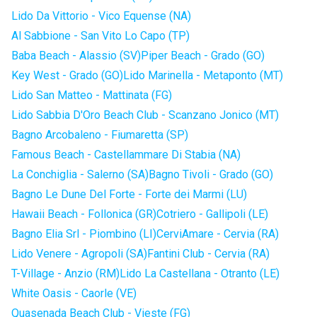
Lido Da Vittorio - Vico Equense (NA)
Al Sabbione - San Vito Lo Capo (TP)
Baba Beach - Alassio (SV)
Piper Beach - Grado (GO)
Key West - Grado (GO)
Lido Marinella - Metaponto (MT)
Lido San Matteo - Mattinata (FG)
Lido Sabbia D'Oro Beach Club - Scanzano Jonico (MT)
Bagno Arcobaleno - Fiumaretta (SP)
Famous Beach - Castellammare Di Stabia (NA)
La Conchiglia - Salerno (SA)
Bagno Tivoli - Grado (GO)
Bagno Le Dune Del Forte - Forte dei Marmi (LU)
Hawaii Beach - Follonica (GR)
Cotriero - Gallipoli (LE)
Bagno Elia Srl - Piombino (LI)
CerviAmare - Cervia (RA)
Lido Venere - Agropoli (SA)
Fantini Club - Cervia (RA)
T-Village - Anzio (RM)
Lido La Castellana - Otranto (LE)
White Oasis - Caorle (VE)
Quasenada Beach Club - Vieste (FG)