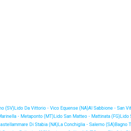
no (SV)
Lido Da Vittorio - Vico Equense (NA)
Al Sabbione - San Vi
Marinella - Metaponto (MT)
Lido San Matteo - Mattinata (FG)
Lido 
astellammare Di Stabia (NA)
La Conchiglia - Salerno (SA)
Bagno T