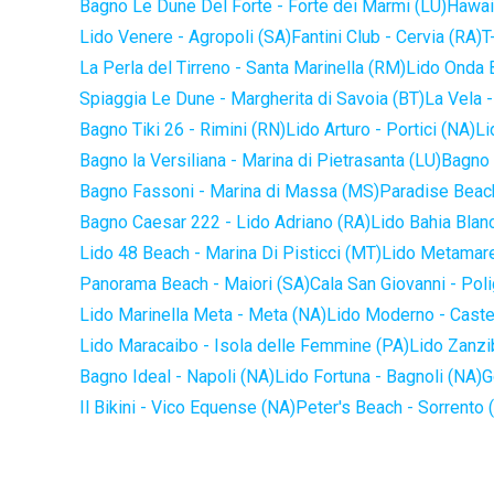
Bagno Le Dune Del Forte - Forte dei Marmi (LU)
Hawaii
Lido Venere - Agropoli (SA)
Fantini Club - Cervia (RA)
T
La Perla del Tirreno - Santa Marinella (RM)
Lido Onda B
Spiaggia Le Dune - Margherita di Savoia (BT)
La Vela -
Bagno Tiki 26 - Rimini (RN)
Lido Arturo - Portici (NA)
Li
Bagno la Versiliana - Marina di Pietrasanta (LU)
Bagno 
Bagno Fassoni - Marina di Massa (MS)
Paradise Beach
Bagno Caesar 222 - Lido Adriano (RA)
Lido Bahia Blanc
Lido 48 Beach - Marina Di Pisticci (MT)
Lido Metamare
Panorama Beach - Maiori (SA)
Cala San Giovanni - Pol
Lido Marinella Meta - Meta (NA)
Lido Moderno - Caste
Lido Maracaibo - Isola delle Femmine (PA)
Lido Zanzi
Bagno Ideal - Napoli (NA)
Lido Fortuna - Bagnoli (NA)
G
Il Bikini - Vico Equense (NA)
Peter's Beach - Sorrento 