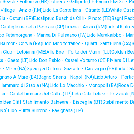
 Beach - Follonica (GR)
Cotriero - Gallipoli (LE)
Bagno Elia Srl - P
-Village - Anzio (RM)
Lido La Castellana - Otranto (LE)
White Oasis
lu - Ostuni (BR)
Eucaliptus Beach da Cilli - Pineto (TE)
Bagni Pado
 Castiglione della Pescaia (GR)
Tirrena - Anzio (RM)
Lido Albatros
do Fatamorgana - Marina Di Pulsaano (TA)
Lido Marakaibbo - Mar
Balmor - Cervia (RA)
Lido Mediterraneo - Quartu Sant'Elena (CA)
B
 Club - Letojanni (ME)
Alle Boe - Forte dei Marmi (LU)
Golden Bea
a - Gaeta (LT)
Lido Don Pablo - Castel Volturno (CE)
Riviera Di Le
 - Meta (NA)
Spiaggia Di Torre Guaceto - Carovigno (BR)
Lido Cal
ignano A Mare (BA)
Bagno Sirena - Napoli (NA)
Lido Arturo - Portic
llammare di Stabia (NA)
Lido Le Macchie - Monopoli (BA)
Rosa De
bar - Castellammare del Golfo (TP)
Lido Cala Felice - Pozzuoli (
olden Cliff Stabilimento Balneare - Bisceglie (BT)
Stabilimento B
(NA)
Lido Punta Burrone - Favignana (TP)