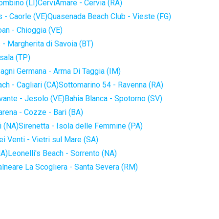
iombino (LI)
CerviAmare - Cervia (RA)
 - Caorle (VE)
Quasenada Beach Club - Vieste (FG)
an - Chioggia (VE)
 - Margherita di Savoia (BT)
sala (TP)
agni Germana - Arma Di Taggia (IM)
ch - Cagliari (CA)
Sottomarino 54 - Ravenna (RA)
vante - Jesolo (VE)
Bahia Blanca - Spotorno (SV)
arena - Cozze - Bari (BA)
i (NA)
Sirenetta - Isola delle Femmine (PA)
i Venti - Vietri sul Mare (SA)
NA)
Leonelli's Beach - Sorrento (NA)
alneare La Scogliera - Santa Severa (RM)