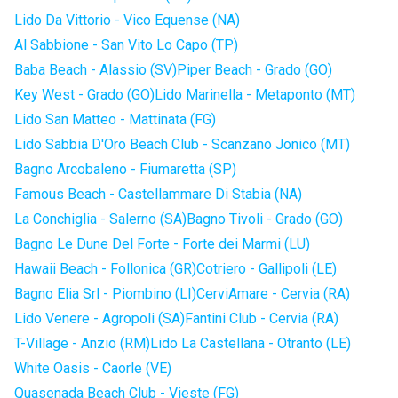
Lido Da Vittorio - Vico Equense (NA)
Al Sabbione - San Vito Lo Capo (TP)
Baba Beach - Alassio (SV)
Piper Beach - Grado (GO)
Key West - Grado (GO)
Lido Marinella - Metaponto (MT)
Lido San Matteo - Mattinata (FG)
Lido Sabbia D'Oro Beach Club - Scanzano Jonico (MT)
Bagno Arcobaleno - Fiumaretta (SP)
Famous Beach - Castellammare Di Stabia (NA)
La Conchiglia - Salerno (SA)
Bagno Tivoli - Grado (GO)
Bagno Le Dune Del Forte - Forte dei Marmi (LU)
Hawaii Beach - Follonica (GR)
Cotriero - Gallipoli (LE)
Bagno Elia Srl - Piombino (LI)
CerviAmare - Cervia (RA)
Lido Venere - Agropoli (SA)
Fantini Club - Cervia (RA)
T-Village - Anzio (RM)
Lido La Castellana - Otranto (LE)
White Oasis - Caorle (VE)
Quasenada Beach Club - Vieste (FG)