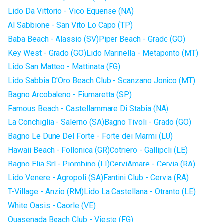
Lido Da Vittorio - Vico Equense (NA)
Al Sabbione - San Vito Lo Capo (TP)
Baba Beach - Alassio (SV)
Piper Beach - Grado (GO)
Key West - Grado (GO)
Lido Marinella - Metaponto (MT)
Lido San Matteo - Mattinata (FG)
Lido Sabbia D'Oro Beach Club - Scanzano Jonico (MT)
Bagno Arcobaleno - Fiumaretta (SP)
Famous Beach - Castellammare Di Stabia (NA)
La Conchiglia - Salerno (SA)
Bagno Tivoli - Grado (GO)
Bagno Le Dune Del Forte - Forte dei Marmi (LU)
Hawaii Beach - Follonica (GR)
Cotriero - Gallipoli (LE)
Bagno Elia Srl - Piombino (LI)
CerviAmare - Cervia (RA)
Lido Venere - Agropoli (SA)
Fantini Club - Cervia (RA)
T-Village - Anzio (RM)
Lido La Castellana - Otranto (LE)
White Oasis - Caorle (VE)
Quasenada Beach Club - Vieste (FG)