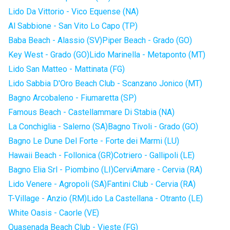
Lido Da Vittorio - Vico Equense (NA)
Al Sabbione - San Vito Lo Capo (TP)
Baba Beach - Alassio (SV)
Piper Beach - Grado (GO)
Key West - Grado (GO)
Lido Marinella - Metaponto (MT)
Lido San Matteo - Mattinata (FG)
Lido Sabbia D'Oro Beach Club - Scanzano Jonico (MT)
Bagno Arcobaleno - Fiumaretta (SP)
Famous Beach - Castellammare Di Stabia (NA)
La Conchiglia - Salerno (SA)
Bagno Tivoli - Grado (GO)
Bagno Le Dune Del Forte - Forte dei Marmi (LU)
Hawaii Beach - Follonica (GR)
Cotriero - Gallipoli (LE)
Bagno Elia Srl - Piombino (LI)
CerviAmare - Cervia (RA)
Lido Venere - Agropoli (SA)
Fantini Club - Cervia (RA)
T-Village - Anzio (RM)
Lido La Castellana - Otranto (LE)
White Oasis - Caorle (VE)
Quasenada Beach Club - Vieste (FG)