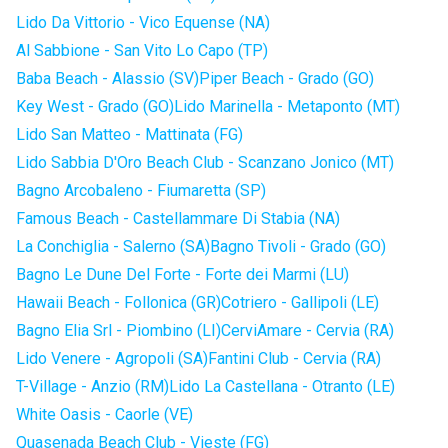
Lido Da Vittorio - Vico Equense (NA)
Al Sabbione - San Vito Lo Capo (TP)
Baba Beach - Alassio (SV)
Piper Beach - Grado (GO)
Key West - Grado (GO)
Lido Marinella - Metaponto (MT)
Lido San Matteo - Mattinata (FG)
Lido Sabbia D'Oro Beach Club - Scanzano Jonico (MT)
Bagno Arcobaleno - Fiumaretta (SP)
Famous Beach - Castellammare Di Stabia (NA)
La Conchiglia - Salerno (SA)
Bagno Tivoli - Grado (GO)
Bagno Le Dune Del Forte - Forte dei Marmi (LU)
Hawaii Beach - Follonica (GR)
Cotriero - Gallipoli (LE)
Bagno Elia Srl - Piombino (LI)
CerviAmare - Cervia (RA)
Lido Venere - Agropoli (SA)
Fantini Club - Cervia (RA)
T-Village - Anzio (RM)
Lido La Castellana - Otranto (LE)
White Oasis - Caorle (VE)
Quasenada Beach Club - Vieste (FG)