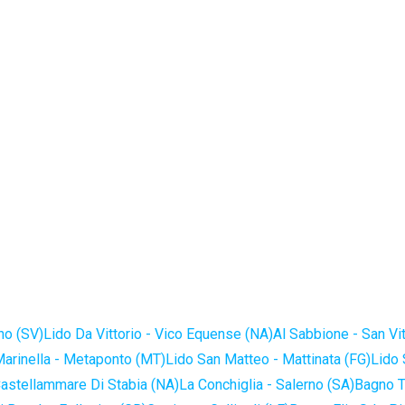
no (SV)
Lido Da Vittorio - Vico Equense (NA)
Al Sabbione - San Vi
Marinella - Metaponto (MT)
Lido San Matteo - Mattinata (FG)
Lido 
astellammare Di Stabia (NA)
La Conchiglia - Salerno (SA)
Bagno T