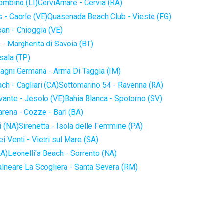
iombino (LI)
CerviAmare - Cervia (RA)
 - Caorle (VE)
Quasenada Beach Club - Vieste (FG)
an - Chioggia (VE)
 - Margherita di Savoia (BT)
sala (TP)
agni Germana - Arma Di Taggia (IM)
ch - Cagliari (CA)
Sottomarino 54 - Ravenna (RA)
vante - Jesolo (VE)
Bahia Blanca - Spotorno (SV)
arena - Cozze - Bari (BA)
i (NA)
Sirenetta - Isola delle Femmine (PA)
i Venti - Vietri sul Mare (SA)
NA)
Leonelli's Beach - Sorrento (NA)
alneare La Scogliera - Santa Severa (RM)