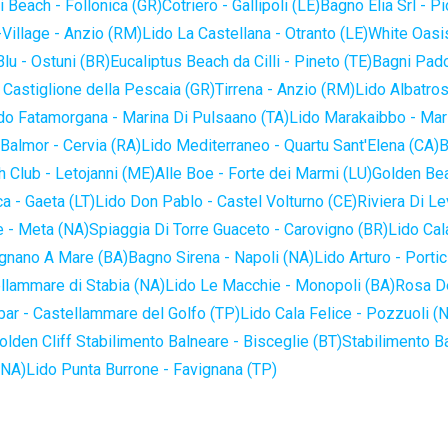
 Beach - Follonica (GR)
Cotriero - Gallipoli (LE)
Bagno Elia Srl - P
-Village - Anzio (RM)
Lido La Castellana - Otranto (LE)
White Oasis
lu - Ostuni (BR)
Eucaliptus Beach da Cilli - Pineto (TE)
Bagni Pado
 Castiglione della Pescaia (GR)
Tirrena - Anzio (RM)
Lido Albatros
do Fatamorgana - Marina Di Pulsaano (TA)
Lido Marakaibbo - Mar
Balmor - Cervia (RA)
Lido Mediterraneo - Quartu Sant'Elena (CA)
B
 Club - Letojanni (ME)
Alle Boe - Forte dei Marmi (LU)
Golden Bea
a - Gaeta (LT)
Lido Don Pablo - Castel Volturno (CE)
Riviera Di Le
 - Meta (NA)
Spiaggia Di Torre Guaceto - Carovigno (BR)
Lido Cal
ignano A Mare (BA)
Bagno Sirena - Napoli (NA)
Lido Arturo - Portic
llammare di Stabia (NA)
Lido Le Macchie - Monopoli (BA)
Rosa De
bar - Castellammare del Golfo (TP)
Lido Cala Felice - Pozzuoli (
olden Cliff Stabilimento Balneare - Bisceglie (BT)
Stabilimento B
(NA)
Lido Punta Burrone - Favignana (TP)