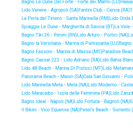
Bagno Le Dune Del Forte - Forte dei Marmi (LU)
Hawaii
Lido Venere - Agropoli (SA)
Fantini Club - Cervia (RA)
T
La Perla del Tirreno - Santa Marinella (RM)
Lido Onda B
Spiaggia Le Dune - Margherita di Savoia (BT)
La Vela -
Bagno Tiki 26 - Rimini (RN)
Lido Arturo - Portici (NA)
Li
Bagno la Versiliana - Marina di Pietrasanta (LU)
Bagno 
Bagno Fassoni - Marina di Massa (MS)
Paradise Beach
Bagno Caesar 222 - Lido Adriano (RA)
Lido Bahia Blanc
Lido 48 Beach - Marina Di Pisticci (MT)
Lido Metamare
Panorama Beach - Maiori (SA)
Cala San Giovanni - Pol
Lido Marinella Meta - Meta (NA)
Lido Moderno - Caste
Lido Maracaibo - Isola delle Femmine (PA)
Lido Zanzi
Bagno Ideal - Napoli (NA)
Lido Fortuna - Bagnoli (NA)
G
Il Bikini - Vico Equense (NA)
Peter's Beach - Sorrento 