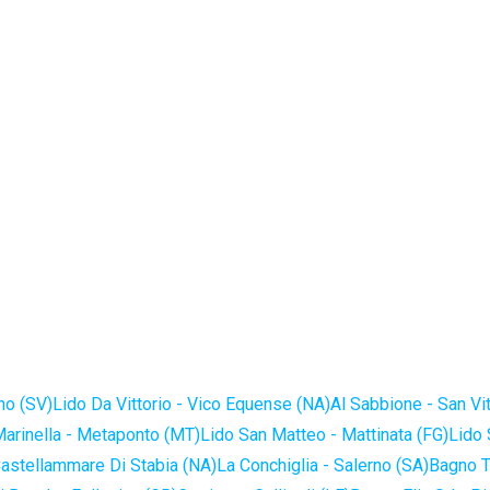
no (SV)
Lido Da Vittorio - Vico Equense (NA)
Al Sabbione - San Vi
Marinella - Metaponto (MT)
Lido San Matteo - Mattinata (FG)
Lido 
astellammare Di Stabia (NA)
La Conchiglia - Salerno (SA)
Bagno T