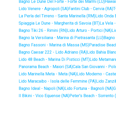
Bagno Le Dune Del Forte - Forte dei Marmi (LU)
Hawaii
Lido Venere - Agropoli (SA)
Fantini Club - Cervia (RA)
T
La Perla del Tirreno - Santa Marinella (RM)
Lido Onda B
Spiaggia Le Dune - Margherita di Savoia (BT)
La Vela -
Bagno Tiki 26 - Rimini (RN)
Lido Arturo - Portici (NA)
Li
Bagno la Versiliana - Marina di Pietrasanta (LU)
Bagno 
Bagno Fassoni - Marina di Massa (MS)
Paradise Beach
Bagno Caesar 222 - Lido Adriano (RA)
Lido Bahia Blanc
Lido 48 Beach - Marina Di Pisticci (MT)
Lido Metamare
Panorama Beach - Maiori (SA)
Cala San Giovanni - Pol
Lido Marinella Meta - Meta (NA)
Lido Moderno - Caste
Lido Maracaibo - Isola delle Femmine (PA)
Lido Zanzi
Bagno Ideal - Napoli (NA)
Lido Fortuna - Bagnoli (NA)
G
Il Bikini - Vico Equense (NA)
Peter's Beach - Sorrento 