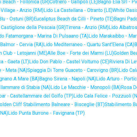
 Beach - Follonica (GR)
Cotriero - Gallipoli (LE)
Bagno Elia Srl - P
-Village - Anzio (RM)
Lido La Castellana - Otranto (LE)
White Oasis
lu - Ostuni (BR)
Eucaliptus Beach da Cilli - Pineto (TE)
Bagni Pado
 Castiglione della Pescaia (GR)
Tirrena - Anzio (RM)
Lido Albatros
do Fatamorgana - Marina Di Pulsaano (TA)
Lido Marakaibbo - Mar
Balmor - Cervia (RA)
Lido Mediterraneo - Quartu Sant'Elena (CA)
B
 Club - Letojanni (ME)
Alle Boe - Forte dei Marmi (LU)
Golden Bea
a - Gaeta (LT)
Lido Don Pablo - Castel Volturno (CE)
Riviera Di Le
 - Meta (NA)
Spiaggia Di Torre Guaceto - Carovigno (BR)
Lido Cal
ignano A Mare (BA)
Bagno Sirena - Napoli (NA)
Lido Arturo - Portic
llammare di Stabia (NA)
Lido Le Macchie - Monopoli (BA)
Rosa De
bar - Castellammare del Golfo (TP)
Lido Cala Felice - Pozzuoli (
olden Cliff Stabilimento Balneare - Bisceglie (BT)
Stabilimento B
(NA)
Lido Punta Burrone - Favignana (TP)