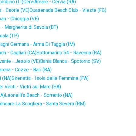
iombino (LI)
CerviAmare - Cervia (RA)
 - Caorle (VE)
Quasenada Beach Club - Vieste (FG)
an - Chioggia (VE)
 - Margherita di Savoia (BT)
sala (TP)
agni Germana - Arma Di Taggia (IM)
ch - Cagliari (CA)
Sottomarino 54 - Ravenna (RA)
vante - Jesolo (VE)
Bahia Blanca - Spotorno (SV)
arena - Cozze - Bari (BA)
i (NA)
Sirenetta - Isola delle Femmine (PA)
i Venti - Vietri sul Mare (SA)
NA)
Leonelli's Beach - Sorrento (NA)
alneare La Scogliera - Santa Severa (RM)