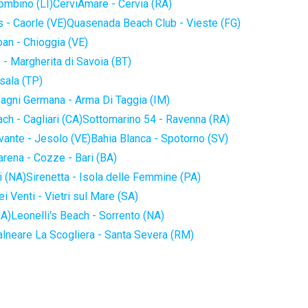
iombino (LI)
CerviAmare - Cervia (RA)
 - Caorle (VE)
Quasenada Beach Club - Vieste (FG)
an - Chioggia (VE)
 - Margherita di Savoia (BT)
sala (TP)
agni Germana - Arma Di Taggia (IM)
ch - Cagliari (CA)
Sottomarino 54 - Ravenna (RA)
vante - Jesolo (VE)
Bahia Blanca - Spotorno (SV)
arena - Cozze - Bari (BA)
i (NA)
Sirenetta - Isola delle Femmine (PA)
i Venti - Vietri sul Mare (SA)
NA)
Leonelli's Beach - Sorrento (NA)
alneare La Scogliera - Santa Severa (RM)