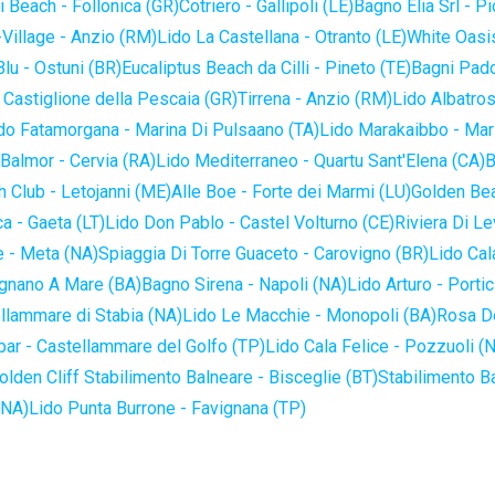
 Beach - Follonica (GR)
Cotriero - Gallipoli (LE)
Bagno Elia Srl - P
-Village - Anzio (RM)
Lido La Castellana - Otranto (LE)
White Oasis
lu - Ostuni (BR)
Eucaliptus Beach da Cilli - Pineto (TE)
Bagni Pado
 Castiglione della Pescaia (GR)
Tirrena - Anzio (RM)
Lido Albatros
do Fatamorgana - Marina Di Pulsaano (TA)
Lido Marakaibbo - Mar
Balmor - Cervia (RA)
Lido Mediterraneo - Quartu Sant'Elena (CA)
B
 Club - Letojanni (ME)
Alle Boe - Forte dei Marmi (LU)
Golden Bea
a - Gaeta (LT)
Lido Don Pablo - Castel Volturno (CE)
Riviera Di Le
 - Meta (NA)
Spiaggia Di Torre Guaceto - Carovigno (BR)
Lido Cal
ignano A Mare (BA)
Bagno Sirena - Napoli (NA)
Lido Arturo - Portic
llammare di Stabia (NA)
Lido Le Macchie - Monopoli (BA)
Rosa De
bar - Castellammare del Golfo (TP)
Lido Cala Felice - Pozzuoli (
olden Cliff Stabilimento Balneare - Bisceglie (BT)
Stabilimento B
(NA)
Lido Punta Burrone - Favignana (TP)