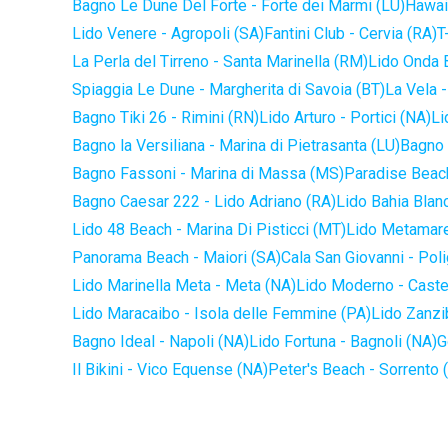
Bagno Le Dune Del Forte - Forte dei Marmi (LU)
Hawaii
Lido Venere - Agropoli (SA)
Fantini Club - Cervia (RA)
T
La Perla del Tirreno - Santa Marinella (RM)
Lido Onda B
Spiaggia Le Dune - Margherita di Savoia (BT)
La Vela -
Bagno Tiki 26 - Rimini (RN)
Lido Arturo - Portici (NA)
Li
Bagno la Versiliana - Marina di Pietrasanta (LU)
Bagno 
Bagno Fassoni - Marina di Massa (MS)
Paradise Beach
Bagno Caesar 222 - Lido Adriano (RA)
Lido Bahia Blanc
Lido 48 Beach - Marina Di Pisticci (MT)
Lido Metamare
Panorama Beach - Maiori (SA)
Cala San Giovanni - Pol
Lido Marinella Meta - Meta (NA)
Lido Moderno - Caste
Lido Maracaibo - Isola delle Femmine (PA)
Lido Zanzi
Bagno Ideal - Napoli (NA)
Lido Fortuna - Bagnoli (NA)
G
Il Bikini - Vico Equense (NA)
Peter's Beach - Sorrento 