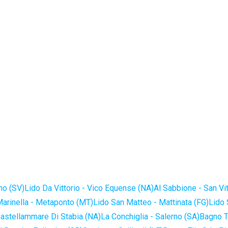
no (SV)
Lido Da Vittorio - Vico Equense (NA)
Al Sabbione - San Vi
Marinella - Metaponto (MT)
Lido San Matteo - Mattinata (FG)
Lido 
astellammare Di Stabia (NA)
La Conchiglia - Salerno (SA)
Bagno T