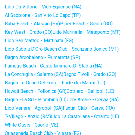
Lido Da Vittorio - Vico Equense (NA)
Al Sabbione - San Vito Lo Capo (TP)
Baba Beach - Alassio (SV)
Piper Beach - Grado (GO)
Key West - Grado (GO)
Lido Marinella - Metaponto (MT)
Lido San Matteo - Mattinata (FG)
Lido Sabbia D'Oro Beach Club - Scanzano Jonico (MT)
Bagno Arcobaleno - Fiumaretta (SP)
Famous Beach - Castellammare Di Stabia (NA)
La Conchiglia - Salerno (SA)
Bagno Tivoli - Grado (GO)
Bagno Le Dune Del Forte - Forte dei Marmi (LU)
Hawaii Beach - Follonica (GR)
Cotriero - Gallipoli (LE)
Bagno Elia Srl - Piombino (LI)
CerviAmare - Cervia (RA)
Lido Venere - Agropoli (SA)
Fantini Club - Cervia (RA)
T-Village - Anzio (RM)
Lido La Castellana - Otranto (LE)
White Oasis - Caorle (VE)
Quasenada Beach Club - Vieste (FG)