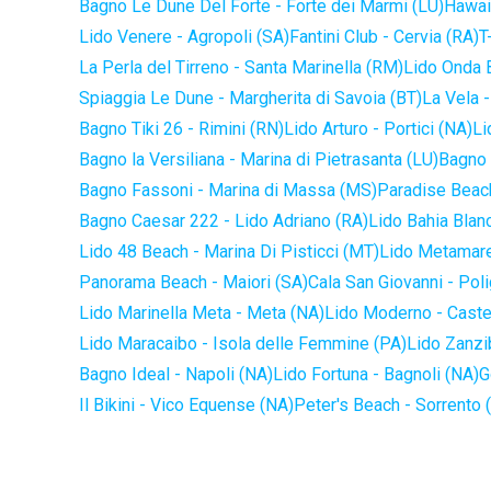
Bagno Le Dune Del Forte - Forte dei Marmi (LU)
Hawaii
Lido Venere - Agropoli (SA)
Fantini Club - Cervia (RA)
T
La Perla del Tirreno - Santa Marinella (RM)
Lido Onda B
Spiaggia Le Dune - Margherita di Savoia (BT)
La Vela -
Bagno Tiki 26 - Rimini (RN)
Lido Arturo - Portici (NA)
Li
Bagno la Versiliana - Marina di Pietrasanta (LU)
Bagno 
Bagno Fassoni - Marina di Massa (MS)
Paradise Beach
Bagno Caesar 222 - Lido Adriano (RA)
Lido Bahia Blanc
Lido 48 Beach - Marina Di Pisticci (MT)
Lido Metamare
Panorama Beach - Maiori (SA)
Cala San Giovanni - Pol
Lido Marinella Meta - Meta (NA)
Lido Moderno - Caste
Lido Maracaibo - Isola delle Femmine (PA)
Lido Zanzi
Bagno Ideal - Napoli (NA)
Lido Fortuna - Bagnoli (NA)
G
Il Bikini - Vico Equense (NA)
Peter's Beach - Sorrento 