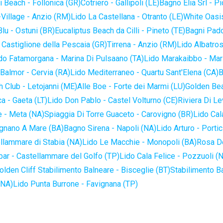
 Beach - Follonica (GR)
Cotriero - Gallipoli (LE)
Bagno Elia Srl - P
-Village - Anzio (RM)
Lido La Castellana - Otranto (LE)
White Oasis
lu - Ostuni (BR)
Eucaliptus Beach da Cilli - Pineto (TE)
Bagni Pado
 Castiglione della Pescaia (GR)
Tirrena - Anzio (RM)
Lido Albatros
do Fatamorgana - Marina Di Pulsaano (TA)
Lido Marakaibbo - Mar
Balmor - Cervia (RA)
Lido Mediterraneo - Quartu Sant'Elena (CA)
B
 Club - Letojanni (ME)
Alle Boe - Forte dei Marmi (LU)
Golden Bea
a - Gaeta (LT)
Lido Don Pablo - Castel Volturno (CE)
Riviera Di Le
 - Meta (NA)
Spiaggia Di Torre Guaceto - Carovigno (BR)
Lido Cal
ignano A Mare (BA)
Bagno Sirena - Napoli (NA)
Lido Arturo - Portic
llammare di Stabia (NA)
Lido Le Macchie - Monopoli (BA)
Rosa De
bar - Castellammare del Golfo (TP)
Lido Cala Felice - Pozzuoli (
olden Cliff Stabilimento Balneare - Bisceglie (BT)
Stabilimento B
(NA)
Lido Punta Burrone - Favignana (TP)