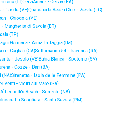
iombino (LI)
CerviAmare - Cervia (RA)
 - Caorle (VE)
Quasenada Beach Club - Vieste (FG)
an - Chioggia (VE)
 - Margherita di Savoia (BT)
sala (TP)
agni Germana - Arma Di Taggia (IM)
ch - Cagliari (CA)
Sottomarino 54 - Ravenna (RA)
vante - Jesolo (VE)
Bahia Blanca - Spotorno (SV)
arena - Cozze - Bari (BA)
i (NA)
Sirenetta - Isola delle Femmine (PA)
i Venti - Vietri sul Mare (SA)
NA)
Leonelli's Beach - Sorrento (NA)
alneare La Scogliera - Santa Severa (RM)