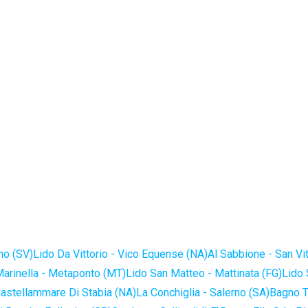
no (SV)
Lido Da Vittorio - Vico Equense (NA)
Al Sabbione - San Vi
Marinella - Metaponto (MT)
Lido San Matteo - Mattinata (FG)
Lido 
astellammare Di Stabia (NA)
La Conchiglia - Salerno (SA)
Bagno T