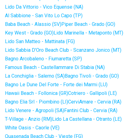
Lido Da Vittorio - Vico Equense (NA)
Al Sabbione - San Vito Lo Capo (TP)
Baba Beach - Alassio (SV)
Piper Beach - Grado (GO)
Key West - Grado (GO)
Lido Marinella - Metaponto (MT)
Lido San Matteo - Mattinata (FG)
Lido Sabbia D'Oro Beach Club - Scanzano Jonico (MT)
Bagno Arcobaleno - Fiumaretta (SP)
Famous Beach - Castellammare Di Stabia (NA)
La Conchiglia - Salerno (SA)
Bagno Tivoli - Grado (GO)
Bagno Le Dune Del Forte - Forte dei Marmi (LU)
Hawaii Beach - Follonica (GR)
Cotriero - Gallipoli (LE)
Bagno Elia Srl - Piombino (LI)
CerviAmare - Cervia (RA)
Lido Venere - Agropoli (SA)
Fantini Club - Cervia (RA)
T-Village - Anzio (RM)
Lido La Castellana - Otranto (LE)
White Oasis - Caorle (VE)
Quasenada Beach Club - Vieste (FG)