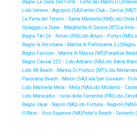
Bagno Le Dune Del Forte - Forte dei Marmi (LU)
Hawaii
Lido Venere - Agropoli (SA)
Fantini Club - Cervia (RA)
T
La Perla del Tirreno - Santa Marinella (RM)
Lido Onda B
Spiaggia Le Dune - Margherita di Savoia (BT)
La Vela -
Bagno Tiki 26 - Rimini (RN)
Lido Arturo - Portici (NA)
Li
Bagno la Versiliana - Marina di Pietrasanta (LU)
Bagno 
Bagno Fassoni - Marina di Massa (MS)
Paradise Beach
Bagno Caesar 222 - Lido Adriano (RA)
Lido Bahia Blanc
Lido 48 Beach - Marina Di Pisticci (MT)
Lido Metamare
Panorama Beach - Maiori (SA)
Cala San Giovanni - Pol
Lido Marinella Meta - Meta (NA)
Lido Moderno - Caste
Lido Maracaibo - Isola delle Femmine (PA)
Lido Zanzi
Bagno Ideal - Napoli (NA)
Lido Fortuna - Bagnoli (NA)
G
Il Bikini - Vico Equense (NA)
Peter's Beach - Sorrento 