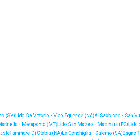
no (SV)
Lido Da Vittorio - Vico Equense (NA)
Al Sabbione - San Vi
Marinella - Metaponto (MT)
Lido San Matteo - Mattinata (FG)
Lido 
astellammare Di Stabia (NA)
La Conchiglia - Salerno (SA)
Bagno T