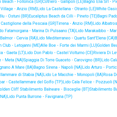
 Beach - Follonica (GR)
Cotriero - Gallipoli (LE)
Bagno Elia Srl - P
-Village - Anzio (RM)
Lido La Castellana - Otranto (LE)
White Oasis
lu - Ostuni (BR)
Eucaliptus Beach da Cilli - Pineto (TE)
Bagni Pado
 Castiglione della Pescaia (GR)
Tirrena - Anzio (RM)
Lido Albatros
do Fatamorgana - Marina Di Pulsaano (TA)
Lido Marakaibbo - Mar
Balmor - Cervia (RA)
Lido Mediterraneo - Quartu Sant'Elena (CA)
B
 Club - Letojanni (ME)
Alle Boe - Forte dei Marmi (LU)
Golden Bea
a - Gaeta (LT)
Lido Don Pablo - Castel Volturno (CE)
Riviera Di Le
 - Meta (NA)
Spiaggia Di Torre Guaceto - Carovigno (BR)
Lido Cal
ignano A Mare (BA)
Bagno Sirena - Napoli (NA)
Lido Arturo - Portic
llammare di Stabia (NA)
Lido Le Macchie - Monopoli (BA)
Rosa De
bar - Castellammare del Golfo (TP)
Lido Cala Felice - Pozzuoli (
olden Cliff Stabilimento Balneare - Bisceglie (BT)
Stabilimento B
(NA)
Lido Punta Burrone - Favignana (TP)