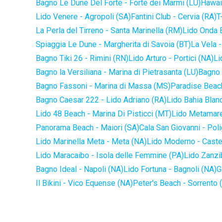
Bagno Le Dune Del Forte - Forte dei Marmi (LU)
Hawaii
Lido Venere - Agropoli (SA)
Fantini Club - Cervia (RA)
T
La Perla del Tirreno - Santa Marinella (RM)
Lido Onda B
Spiaggia Le Dune - Margherita di Savoia (BT)
La Vela -
Bagno Tiki 26 - Rimini (RN)
Lido Arturo - Portici (NA)
Li
Bagno la Versiliana - Marina di Pietrasanta (LU)
Bagno 
Bagno Fassoni - Marina di Massa (MS)
Paradise Beach
Bagno Caesar 222 - Lido Adriano (RA)
Lido Bahia Blanc
Lido 48 Beach - Marina Di Pisticci (MT)
Lido Metamare
Panorama Beach - Maiori (SA)
Cala San Giovanni - Pol
Lido Marinella Meta - Meta (NA)
Lido Moderno - Caste
Lido Maracaibo - Isola delle Femmine (PA)
Lido Zanzi
Bagno Ideal - Napoli (NA)
Lido Fortuna - Bagnoli (NA)
G
Il Bikini - Vico Equense (NA)
Peter's Beach - Sorrento 