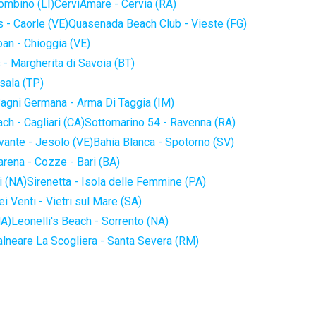
iombino (LI)
CerviAmare - Cervia (RA)
 - Caorle (VE)
Quasenada Beach Club - Vieste (FG)
an - Chioggia (VE)
 - Margherita di Savoia (BT)
sala (TP)
agni Germana - Arma Di Taggia (IM)
ch - Cagliari (CA)
Sottomarino 54 - Ravenna (RA)
vante - Jesolo (VE)
Bahia Blanca - Spotorno (SV)
arena - Cozze - Bari (BA)
i (NA)
Sirenetta - Isola delle Femmine (PA)
i Venti - Vietri sul Mare (SA)
NA)
Leonelli's Beach - Sorrento (NA)
alneare La Scogliera - Santa Severa (RM)