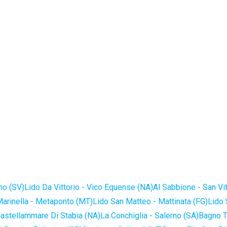
no (SV)
Lido Da Vittorio - Vico Equense (NA)
Al Sabbione - San Vi
Marinella - Metaponto (MT)
Lido San Matteo - Mattinata (FG)
Lido 
astellammare Di Stabia (NA)
La Conchiglia - Salerno (SA)
Bagno T