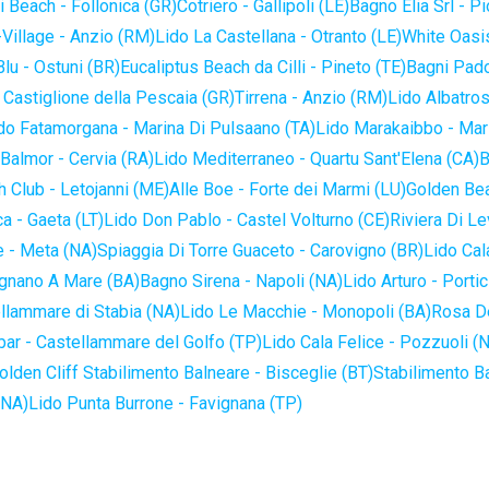
 Beach - Follonica (GR)
Cotriero - Gallipoli (LE)
Bagno Elia Srl - P
-Village - Anzio (RM)
Lido La Castellana - Otranto (LE)
White Oasis
lu - Ostuni (BR)
Eucaliptus Beach da Cilli - Pineto (TE)
Bagni Pado
 Castiglione della Pescaia (GR)
Tirrena - Anzio (RM)
Lido Albatros
do Fatamorgana - Marina Di Pulsaano (TA)
Lido Marakaibbo - Mar
Balmor - Cervia (RA)
Lido Mediterraneo - Quartu Sant'Elena (CA)
B
 Club - Letojanni (ME)
Alle Boe - Forte dei Marmi (LU)
Golden Bea
a - Gaeta (LT)
Lido Don Pablo - Castel Volturno (CE)
Riviera Di Le
 - Meta (NA)
Spiaggia Di Torre Guaceto - Carovigno (BR)
Lido Cal
ignano A Mare (BA)
Bagno Sirena - Napoli (NA)
Lido Arturo - Portic
llammare di Stabia (NA)
Lido Le Macchie - Monopoli (BA)
Rosa De
bar - Castellammare del Golfo (TP)
Lido Cala Felice - Pozzuoli (
olden Cliff Stabilimento Balneare - Bisceglie (BT)
Stabilimento B
(NA)
Lido Punta Burrone - Favignana (TP)